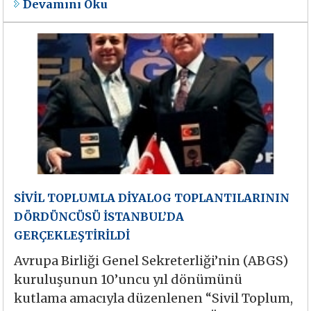
Devamını Oku
SİVİL TOPLUMLA DİYALOG TOPLANTILARININ
DÖRDÜNCÜSÜ İSTANBUL’DA
GERÇEKLEŞTİRİLDİ
Avrupa Birliği Genel Sekreterliği’nin (ABGS)
kuruluşunun 10’uncu yıl dönümünü
kutlama amacıyla düzenlenen “Sivil Toplum,