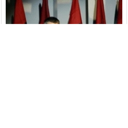
KOSOVA’DA İLK GENEL SEÇİMLER YAPILDI
Kosova, 17 Şubat 2008’de Sırbistan’dan
bağımsızlığını ilan etmesinin ardından ilk
genel seçimlerini 12 Aralık 2010 tarihinde
gerçekleştirdi.
Devamını Oku