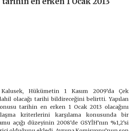
tarihin en erken 1 Ocak 2013
 Kalusek, Hükümetin 1 Kasım 2009’da Çek
hil olacağı tarihi bildireceğini belirtti. Yapılan
onusu tarihin en erken 1 Ocak 2013 olacağını
ınlaşma kriterlerini karşılama konusunda bir
amu açığı düzeyinin 2008’de GSYİH’nın %1,2’si
ici olduğunu ekledi. Avrupa Komisyonu’nun son