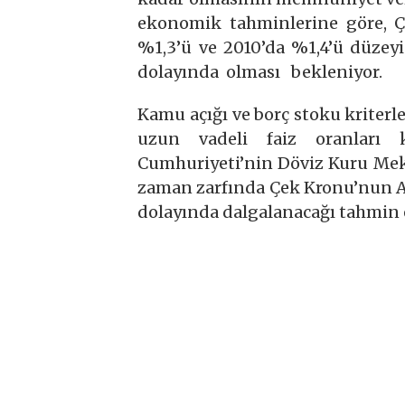
ekonomik tahminlerine göre, 
%1,3’ü ve 2010’da %1,4’ü düze
dolayında olması bekleniyor.
Kamu açığı ve borç stoku kriterl
uzun vadeli faiz oranları k
Cumhuriyeti’nin Döviz Kuru Meka
zaman zarfında Çek Kronu’nun Av
dolayında dalgalanacağı tahmin e