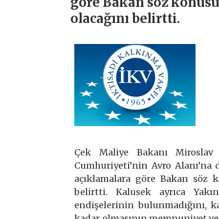
göre Bakan söz konusu 
olacağını belirtti.
Çek Maliye Bakanı Miroslav
Cumhuriyeti’nin Avro Alanı’na da
açıklamalara göre Bakan söz k
belirtti. Kalusek ayrıca Yak
endişelerinin bulunmadığını, k
kadar olmasının memnuniyet ver