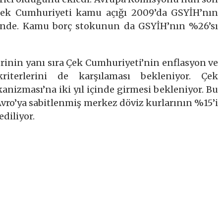
Çek Cumhuriyeti kamu açığı 2009’da GSYİH’nın
yinde. Kamu borç stokunun da GSYİH’nın %26’sı
erinin yanı sıra Çek Cumhuriyeti’nin enflasyon ve
riterlerini de karşılaması bekleniyor. Çek
nizması’na iki yıl içinde girmesi bekleniyor. Bu
ro’ya sabitlenmiş merkez döviz kurlarının %15’i
diliyor.