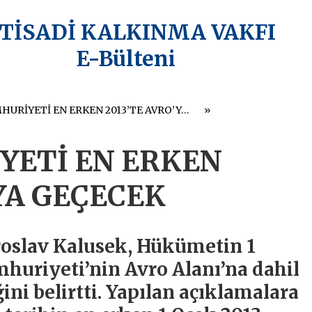
KTİSADİ KALKINMA VAKFI
E-Bülteni
ÇEK CUMHURİYETİ EN ERKEN 2013’TE AVRO’YA GEÇECEK
YETİ EN ERKEN
’YA GEÇECEK
oslav Kalusek, Hükümetin 1
huriyeti’nin Avro Alanı’na dahil
ğini belirtti. Yapılan açıklamalara