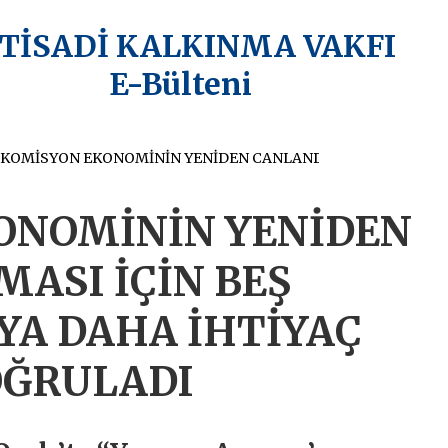
KTİSADİ KALKINMA VAKFI
E-Bülteni
KOMİSYON EKONOMİNİN YENİDEN CANLANDIRILMASI İÇİN BEŞ MİLYAR AVRO’YA DAHA İHTİYAÇ OLDUĞUNU DOĞRULADI
ONOMİNİN YENİDEN
ASI İÇİN BEŞ
YA DAHA İHTİYAÇ
OĞRULADI