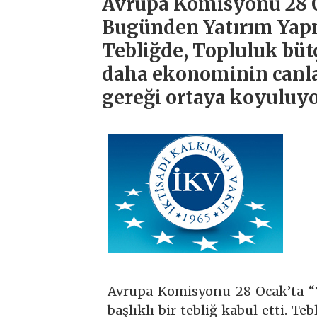
Avrupa Komisyonu 28 O
Bugünden Yatırım Yapmak
Tebliğde, Topluluk büt
daha ekonominin canla
gereği ortaya koyuluyo
Avrupa Komisyonu 28 Ocak’ta “
başlıklı bir tebliğ kabul etti. 