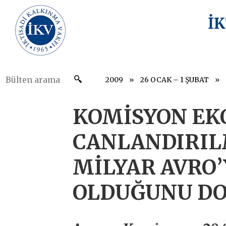
İ
2009
26 OCAK – 1 ŞUBAT
KOMİSYON EK
CANLANDIRILM
MİLYAR AVRO’
OLDUĞUNU D