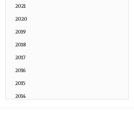
2021
2020
2019
2018
2017
2016
2015
2014
2013
İKV - İktisadi Kalkınma Vakfı © 2026
2012
Powered by:
OrBiT