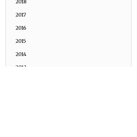
2018
2017
2016
2015
2014
2013
2012
2011
2010
2009
İKV - İktisadi Kalkınma Vakfı © 2026
Powered by:
OrBiT
2008