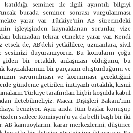
 katıldığı seminer ile ilgili ayrıntılı bilgiyi
. Ancak burada seminer sonrası vurgulanması
tmekte yarar var: Türkiye’nin AB sürecindeki
inin işleyişinden kaynaklanan sorunlar, vize
ları bıkmadan tekrar etmekte yarar var. Kendi
z etsek de, AB’deki yetkililere, uzmanlara, sivil
ce sesimizi duyuramıyoruz. Bu konuların çoğu
’e giden bir ortaklık anlaşması olduğunu, bu
uk kaynaklarının bir parçasını oluşturduğunu ve
mızın savunulması ve korunması gerektiğini
elerde gündeme getirilen imtiyazlı ortaklık, kısmi
amaların Türkiye tarafından hiçbir koşulda kabul
n iletebilmeliyiz. Macar Dışişleri Bakanı’nın
erhaya benziyor. Aynı anda tüm başlar konuşup
 yüzden sadece Komisyon’u ya da belli başlı bir iki
. AB kamuoylarını, karar merkezlerini, düşünce
 boyutlu bir iletişim stratejisine ihtiyaç var. Bu