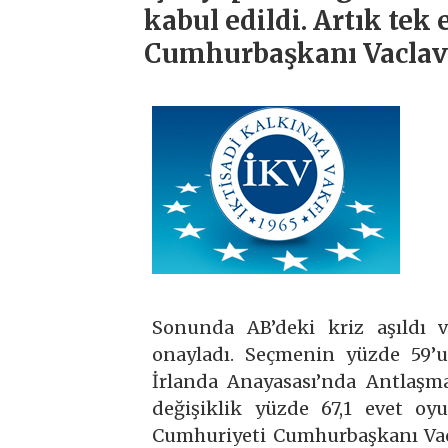
kabul edildi. Artık te
Cumhurbaşkanı Vaclav 
Sonunda AB’deki kriz aşıldı 
onayladı. Seçmenin yüzde 59’
İrlanda Anayasası’nda Antlaşma
değişiklik yüzde 67,1 evet oy
Cumhuriyeti Cumhurbaşkanı Vac