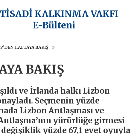
KTİSADİ KALKINMA VAKFI
E-Bülteni
KV’DEN HAFTAYA BAKIŞ
AYA BAKIŞ
ıldı ve İrlanda halkı Lizbon
onayladı. Seçmenin yüzde
amada Lizbon Antlaşması ve
 Antlaşma’nın yürürlüğe girmesi
 değişiklik yüzde 67,1 evet oyuyla