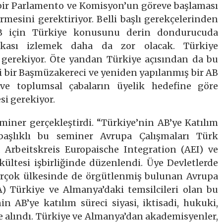
 bir Parlamento ve Komisyon’un göreve başlaması
rmesini gerektiriyor. Belli başlı gerekçelerinden
AB için Türkiye konusunu derin dondurucuda
ikası izlemek daha da zor olacak. Türkiye
gerekiyor. Öte yandan Türkiye açısından da bu
ni bir Başmüzakereci ve yeniden yapılanmış bir AB
l ve toplumsal çabaların üyelik hedefine göre
si gerekiyor.
miner gerçekleştirdi. “Türkiye’nin AB’ye Katılım
 başlıklı bu seminer Avrupa Çalışmaları Türk
, Arbeitskreis Europaische Integration (AEI) ve
ültesi işbirliğinde düzenlendi. Üye Devletlerde
irçok ülkesinde de örgütlenmiş bulunan Avrupa
A) Türkiye ve Almanya’daki temsilcileri olan bu
nin AB’ye katılım süreci siyasi, iktisadi, hukuki,
ele alındı. Türkiye ve Almanya’dan akademisyenler,