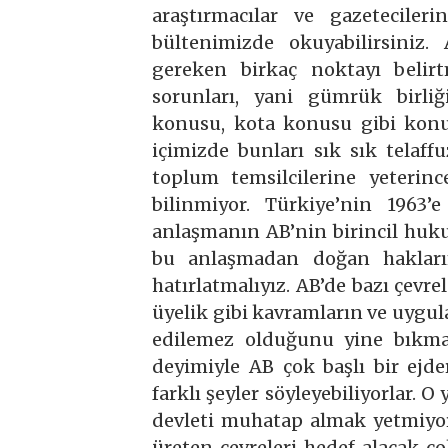
araştırmacılar ve gazetecilerin
bültenimizde okuyabilirsiniz
gereken birkaç noktayı belir
sorunları, yani gümrük birliğ
konusu, kota konusu gibi konu
içimizde bunları sık sık telaffu
toplum temsilcilerine yeterin
bilinmiyor. Türkiye’nin 1963
anlaşmanın AB’nin birincil huk
bu anlaşmadan doğan hakları
hatırlatmalıyız. AB’de bazı çevr
üyelik gibi kavramların ve uygul
edilemez olduğunu yine bıkmada
deyimiyle AB çok başlı bir ejd
farklı şeyler söyleyebiliyorlar. O
devleti muhatap almak yetmiyor
üreten çevreleri hedef alacak çok