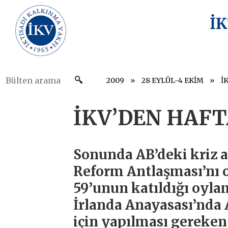
İ
2009
28 EYLÜL-4 EKİM
İ
İKV’DEN HAFT
Sonunda AB’deki kriz aş
Reform Antlaşması’nı 
59’unun katıldığı oyl
İrlanda Anayasası’nda
için yapılması gereken