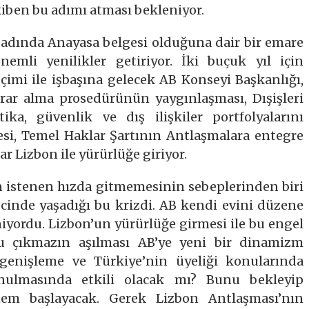
kiben bu adımı atması bekleniyor.
 adında Anayasa belgesi olduğuna dair bir emare
emli yenilikler getiriyor. İki buçuk yıl için
imi ile işbaşına gelecek AB Konseyi Başkanlığı,
arar alma prosedürünün yaygınlaşması, Dışişleri
ika, güvenlik ve dış ilişkiler portfolyalarını
esi, Temel Haklar Şartının Antlaşmalara entegre
ar Lizbon ile yürürlüğe giriyor.
n istenen hızda gitmemesinin sebeplerinden biri
cinde yaşadığı bu krizdi. AB kendi evini düzene
yordu. Lizbon’un yürürlüğe girmesi ile bu engel
u çıkmazın aşılması AB’ye yeni bir dinamizm
 genişleme ve Türkiye’nin üyeliği konularında
nulmasında etkili olacak mı? Bunu bekleyip
nem başlayacak. Gerek Lizbon Antlaşması’nın