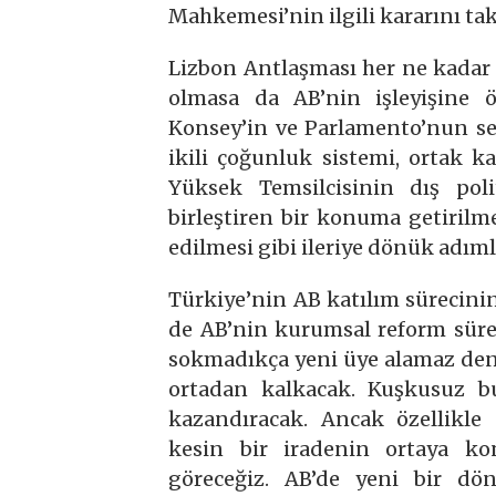
Mahkemesi’nin ilgili kararını ta
Lizbon Antlaşması her ne kadar
olmasa da AB’nin işleyişine ön
Konsey’in ve Parlamento’nun seç
ikili çoğunluk sistemi, ortak k
Yüksek Temsilcisinin dış polit
birleştiren bir konuma getirilm
edilmesi gibi ileriye dönük adıml
Türkiye’nin AB katılım sürecini
de AB’nin kurumsal reform süre
sokmadıkça yeni üye alamaz deni
ortadan kalkacak. Kuşkusuz b
kazandıracak. Ancak özellikle
kesin bir iradenin ortaya ko
göreceğiz. AB’de yeni bir dö