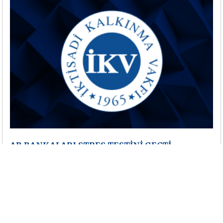
AB BANKALARI STRES TESTİNİ GEÇTİ
İsveç’in Göteborg şehrinde 1 Ekim’de, bir
araya gelen AB Maliye Bakanları ve Merkez
Bankaları Başkanları, Avrupa Bankaları
Denetçileri Komitesi’nin (CEBS) 22 banka
üzerinde uygulanan ve ekonominin kötüye