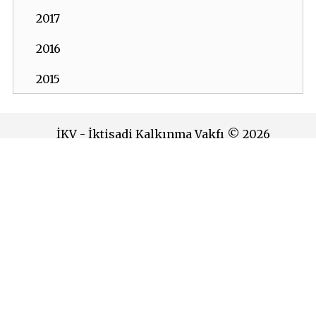
2017
2016
2015
2014
İKV - İktisadi Kalkınma Vakfı © 2026
2013
Powered by:
OrBiT
2012
İKV MERKEZ OFİS
2011
Esentepe Mah. Harman Sok. TOBB Plaza No:10 K: 7-8
2010
Şişli - İSTANBUL
Tel: (0212) 270 93 00 Faks: (0212) 270 30 22
2009
E-posta:
ikv@ikv.org.tr
2008
İKV BRÜKSEL OFİS