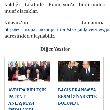
kaldığı takdirde Komisyon’a bildirimden
muaf olacaklar.
Kılavuz’un tamamına
http://ec.europa.eu/competition/state_aid/overview/p
adresinden ulaşılabilir.
Diğer Yazılar
AVRUPA BİRLEŞİK
BAĞIŞ FRANSA’YA
PATENT
RESMİ ZİYARETTE
ANLAŞMASI
BULUNDU
İMZALANDI