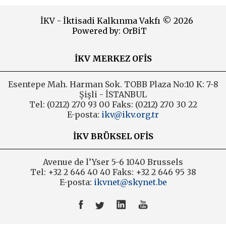
2014
İKV - İktisadi Kalkınma Vakfı © 2026
Powered by:
OrBiT
2013
İKV MERKEZ OFİS
2012
2011
Esentepe Mah. Harman Sok. TOBB Plaza No:10 K: 7-8
Şişli - İSTANBUL
2010
Tel: (0212) 270 93 00 Faks: (0212) 270 30 22
E-posta:
ikv@ikv.org.tr
2009
İKV BRÜKSEL OFİS
2008
Avenue de l’Yser 5-6 1040 Brussels
2007
Tel: +32 2 646 40 40 Faks: +32 2 646 95 38
E-posta:
ikvnet@skynet.be
2006