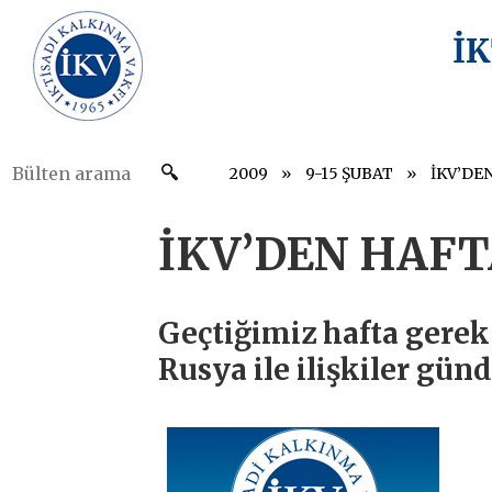
İ
2009
9-15 ŞUBAT
İKV’DE
İKV’DEN HAFT
Geçtiğimiz hafta gerek
Rusya ile ilişkiler gü