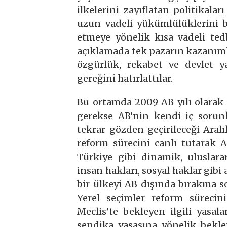
ilkelerini zayıflatan politikala
uzun vadeli yükümlülüklerini b
etmeye yönelik kısa vadeli tedb
açıklamada tek pazarın kazanıml
özgürlük, rekabet ve devlet ya
gereğini hatırlattılar.
Bu ortamda 2009 AB yılı olarak i
gerekse AB’nin kendi iç sorunl
tekrar gözden geçirileceği Aralı
reform sürecini canlı tutarak A
Türkiye gibi dinamik, uluslarar
insan hakları, sosyal haklar gib
bir ülkeyi AB dışında bırakma 
Yerel seçimler reform süreci
Meclis’te bekleyen ilgili yasal
sendika yasasına yönelik bekle