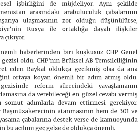
esel işbirliğini de müjdeliyor. Aynı şekilde
menistan arasındaki arabuluculuk çabalarının
şarıya ulaşmasının zor olduğu düşünülürse,
iye’nin Rusya ile ortaklığa dayalı ilişkiler
a çıkıyor.
önemli haberlerinden biri kuşkusuz CHP Genel
 gezisi oldu. CHP’nin Brüksel AB Temsilciliğinin
iyaret eden Baykal oldukça gecikmiş olsa da ana
ğini ortaya koyan önemli bir adım atmış oldu.
 gezisinde reform sürecindeki yavaşlamanın
lamasına da verebileceği en güzel cevabı vermiş
ı somut adımlarla devam ettirmesi gerekiyor.
r Başmüzakerecinin atanmasının hem de 301 ve
e yasama çabalarına destek verse de kamuoyunda
in bu açılımı geç gelse de oldukça önemli.