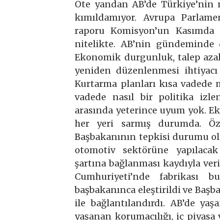
Öte yandan AB’de Türkiye’nin 
kımıldamıyor. Avrupa Parlam
raporu Komisyon’un Kasımda y
nitelikte. AB’nin gündeminde 
Ekonomik durgunluk, talep azal
yeniden düzenlenmesi ihtiyacı
Kurtarma planları kısa vadede 
vadede nasıl bir politika iz
arasında yeterince uyum yok. E
her yeri sarmış durumda. Öze
Başbakanının tepkisi durumu old
otomotiv sektörüne yapılacak
şartına bağlanması kaydıyla veri
Cumhuriyeti’nde fabrikası bu
başbakanınca eleştirildi ve Ba
ile bağlantılandırdı. AB’de ya
yaşanan korumacılığı, iç piyasa 