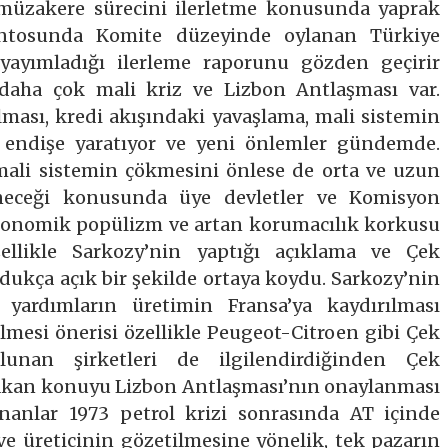
müzakere sürecini ilerletme konusunda yaprak
entosunda Komite düzeyinde oylanan Türkiye
ayımladığı ilerleme raporunu gözden geçirir
daha çok mali kriz ve Lizbon Antlaşması var.
ması, kredi akışındaki yavaşlama, mali sistemin
 endişe yaratıyor ve yeni önlemler gündemde.
mali sistemin çökmesini önlese de orta ve uzun
leneceği konusunda üye devletler ve Komisyon
konomik popülizm ve artan korumacılık korkusu
llikle Sarkozy’nin yaptığı açıklama ve Çek
ukça açık bir şekilde ortaya koydu. Sarkozy’nin
 yardımların üretimin Fransa’ya kaydırılması
lmesi önerisi özellikle Peugeot-Citroen gibi Çek
lunan şirketleri de ilgilendirdiğinden Çek
şbakan konuyu Lizbon Antlaşması’nın onaylanması
şananlar 1973 petrol krizi sonrasında AT içinde
ve üreticinin gözetilmesine yönelik, tek pazarın