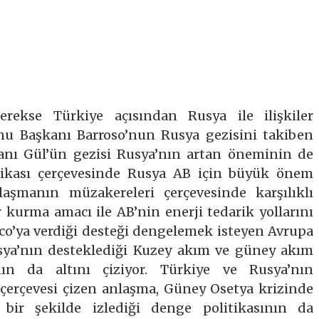
rekse Türkiye açısından Rusya ile ilişkiler
u Başkanı Barroso’nun Rusya gezisini takiben
nı Gül’ün gezisi Rusya’nın artan öneminin de
litikası çerçevesinde Rusya AB için büyük önem
laşmanın müzakereleri çerçevesinde karşılıklı
er kurma amacı ile AB’nin enerji tedarik yollarını
co’ya verdiği desteği dengelemek isteyen Avrupa
ya’nın desteklediği Kuzey akım ve güney akım
ının da altını çiziyor. Türkiye ve Rusya’nın
k çerçevesi çizen anlaşma, Güney Osetya krizinde
 bir şekilde izlediği denge politikasının da