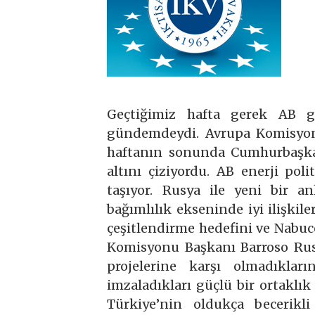
Geçtiğimiz hafta gerek AB ge
gündemdeydi. Avrupa Komisyon
haftanın sonunda Cumhurbaşka
altını çiziyordu. AB enerji po
taşıyor. Rusya ile yeni bir an
bağımlılık ekseninde iyi ilişkil
çeşitlendirme hedefini ve Nabuc
Komisyonu Başkanı Barroso Rus
projelerine karşı olmadıklar
imzaladıkları güçlü bir ortaklı
Türkiye’nin oldukça becerikli