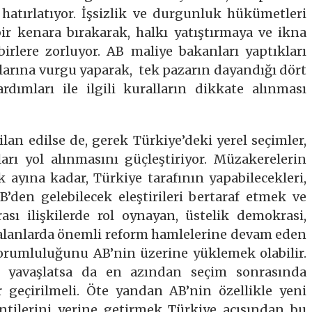
rı hatırlatıyor. İşsizlik ve durgunluk hükümetleri
ir kenara bırakarak, halkı yatıştırmaya ve ikna
irlere zorluyor. AB maliye bakanları yaptıkları
arına vurgu yaparak, tek pazarın dayandığı dört
rdımları ile ilgili kuralların dikkate alınması
lan edilse de, gerek Türkiye’deki yerel seçimler,
arı yol alınmasını güçleştiriyor. Müzakerelerin
k ayına kadar, Türkiye tarafının yapabilecekleri,
B’den gelebilecek eleştirileri bertaraf etmek ve
ası ilişkilerde rol oynayan, üstelik demokrasi,
i alanlarda önemli reform hamlelerine devam eden
sorumluluğunu AB’nin üzerine yüklemek olabilir.
ni yavaşlatsa da en azından seçim sonrasında
ar geçirilmeli. Öte yandan AB’nin özellikle yeni
ntilerini yerine getirmek Türkiye açısından bu