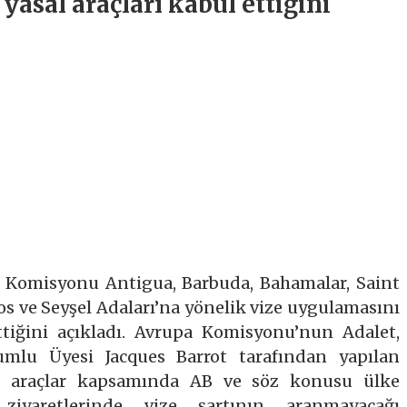
asal araçları kabul ettiğini
 Komisyonu Antigua, Barbuda, Bahamalar, Saint
dos ve Seyşel Adaları’na yönelik vize uygulamasını
ettiğini açıkladı. Avrupa Komisyonu’nun Adalet,
mlu Üyesi Jacques Barrot tarafından yapılan
al araçlar kapsamında AB ve söz konusu ülke
 ziyaretlerinde vize şartının aranmayacağı