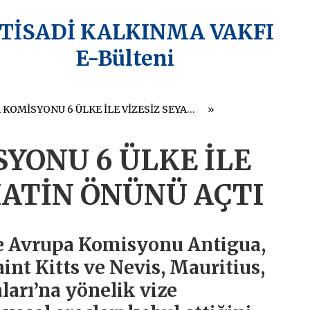
KTİSADİ KALKINMA VAKFI
E-Bülteni
AVRUPA KOMİSYONU 6 ÜLKE İLE VİZESİZ SEYAHATİN ÖNÜNÜ AÇTI
YONU 6 ÜLKE İLE
HATİN ÖNÜNÜ AÇTI
de Avrupa Komisyonu Antigua,
int Kitts ve Nevis, Mauritius,
ları’na yönelik vize