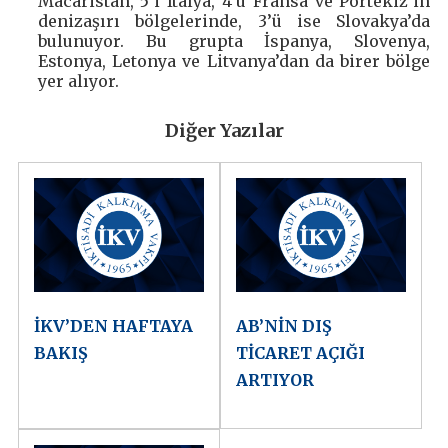
Macaristan, 5’i Italya, 4’ü Fransa ve Portekiz’in
denizaşırı bölgelerinde, 3’ü ise Slovakya’da
bulunuyor. Bu grupta İspanya, Slovenya,
Estonya, Letonya ve Litvanya’dan da birer bölge
yer alıyor.
Diğer Yazılar
İKV’DEN HAFTAYA
AB’NİN DIŞ
BAKIŞ
TİCARET AÇIĞI
ARTIYOR