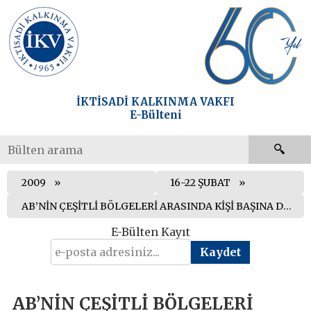
İKTİSADİ KALKINMA VAKFI
E-Bülteni
2009
16-22 ŞUBAT
AB’NİN ÇEŞİTLİ BÖLGELERİ ARASINDA KİŞİ BAŞINA DÜŞEN GELİR BAKIMINDAN BÜYÜK FARKLAR VAR
E-Bülten Kayıt
AB’NİN ÇEŞİTLİ BÖLGELERİ