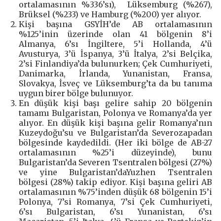
ortalamasının %336’sı), Lüksemburg (%267),
Brüksel (%233) ve Hamburg (%200) yer alıyor.
Kişi başına GSYİH’de AB ortalamasının
%125’inin üzerinde olan 41 bölgenin 8’i
Almanya, 6’sı İngiltere, 5’i Hollanda, 4’ü
Avusturya, 3’ü İspanya, 3’ü İtalya, 2’si Belçika,
2’si Finlandiya’da bulunurken; Çek Cumhuriyeti,
Danimarka, İrlanda, Yunanistan, Fransa,
Slovakya, İsveç ve Lüksemburg’ta da bu tanıma
uygun birer bölge bulunuyor.
En düşük kişi başı gelire sahip 20 bölgenin
tamamı Bulgaristan, Polonya ve Romanya’da yer
alıyor. En düşük kişi başına gelir Romanya’nın
Kuzeydoğu’su ve Bulgaristan’da Severozapadan
bölgesinde kaydedildi. (Her iki bölge de AB-27
ortalamasının %25’i düzeyinde), bunu
Bulgaristan’da Severen Tsentralen bölgesi (27%)
ve yine Bulgaristan’daYuzhen Tsentralen
bölgesi (28%) takip ediyor. Kişi başına geliri AB
ortalamasının %75’inden düşük 68 bölgenin 15’i
Polonya, 7’si Romanya, 7’si Çek Cumhuriyeti,
6’sı Bulgaristan, 6’sı Yunanistan, 6’sı