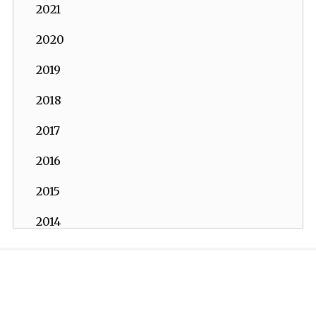
2021
2020
2019
2018
2017
2016
2015
2014
2013
İKV - İktisadi Kalkınma Vakfı © 2026
2012
Powered by:
OrBiT
2011