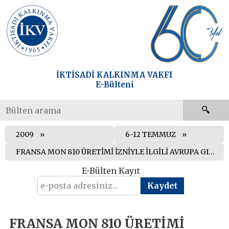
İKTİSADİ KALKINMA VAKFI
E-Bülteni
2009
6-12 TEMMUZ
FRANSA MON 810 ÜRETİMİ İZNİYLE İLGİLİ AVRUPA GIDA GÜVENLİĞİ AJANSI’NA (EFSA) TEPKİ GÖSTERDİ
E-Bülten Kayıt
FRANSA MON 810 ÜRETİMİ