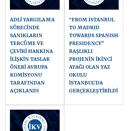
ADLİ YARGILAMA
“FROM ISTANBUL
SÜRECİNDE
TO MADRID
SANIKLARIN
TOWARDS SPANISH
TERCÜME VE
PRESIDENCY”
ÇEVİRİ HAKKINA
BAŞLIKLI
İLİŞKİN TASLAK
PROJENİN İKİNCİ
ÖNERİ AVRUPA
AYAĞI OLAN YAZ
KOMİSYONU
OKULU
TARAFINDAN
İSTANBUL’DA
AÇIKLANDI
GERÇEKLEŞTİRİLDİ