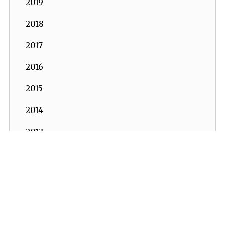
2019
2018
2017
2016
2015
2014
2013
2012
2011
İKV - İktisadi Kalkınma Vakfı © 2026
Powered by:
OrBiT
2010
İKV MERKEZ OFİS
2009