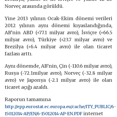
Norveç arasında görüldü.
Yine 2013 yılının Ocak-Ekim dönemi verileri
2012 yılının aynı dönemi kıyaslandığında,
AB’nin ABD (+77.1 milyar avro), İsviçre (+66.5
milyar avro), Türkiye (+23.7 milyar avro) ve
Brezilya (+6.4 milyar avro) ile olan ticaret
fazlası arttı.
Aynı dönemde, AB’nin, Çin (-110.6 milyar avro),
Rusya (-72.1milyar avro), Norveç (-32.8 milyar
avro) ve Japonya (-2.1 milyar avro) ile olan
ticaret açığı azaldı.
Raporun tamamına
http://epp.eurostat.ec.europa.eu/cache/ITY_PUBLIC/6-
internet
15012014-AP/EN/6-15012014-AP-EN.PDF