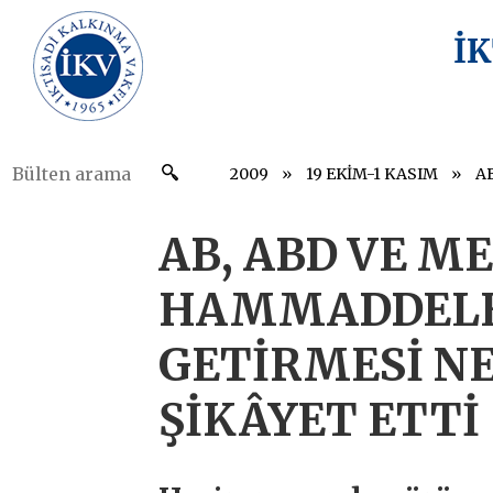
İ
2009
19 EKİM-1 KASIM
AB, ABD VE ME
HAMMADDELE
GETİRMESİ NE
ŞİKÂYET ETTİ