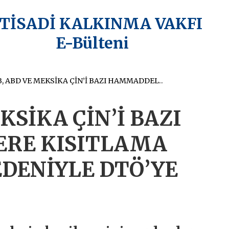
KTİSADİ KALKINMA VAKFI
E-Bülteni
AB, ABD VE MEKSİKA ÇİN’İ BAZI HAMMADDELERE KISITLAMA GETİRMESİ NEDENİYLE DTÖ’YE ŞİKÂYET ETTİ
KSİKA ÇİN’İ BAZI
RE KISITLAMA
DENİYLE DTÖ’YE