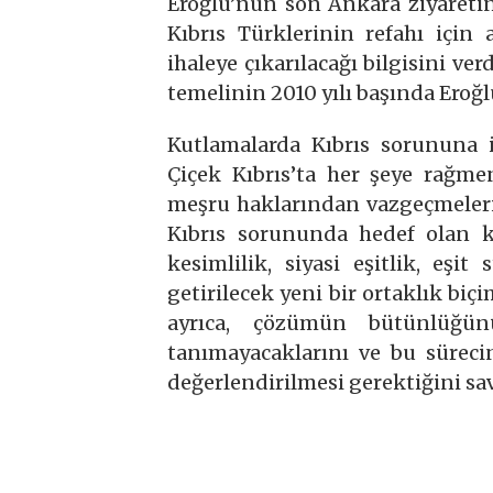
Eroğlu’nun son Ankara ziyaretin
Kıbrıs Türklerinin refahı için
ihaleye çıkarılacağı bilgisini ve
temelinin 2010 yılı başında Eroğl
Kutlamalarda Kıbrıs sorununa i
Çiçek Kıbrıs’ta her şeye rağme
meşru haklarından vazgeçmelerin
Kıbrıs sorununda hedef olan k
kesimlilik, siyasi eşitlik, eşi
getirilecek yeni bir ortaklık biç
ayrıca, çözümün bütünlüğün
tanımayacaklarını ve bu sürec
değerlendirilmesi gerektiğini s