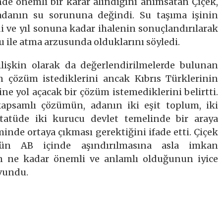
de önemli bir karar alındığını anımsatan Çiçek,
 adanın su sorununa değindi. Su taşıma işinin
rdi ve yıl sonuna kadar ihalenin sonuçlandırılarak
u ile atma arzusunda olduklarını söyledi.
lişkin olarak da değerlendirilmelerde bulunan
n çözüm istediklerini ancak Kıbrıs Türklerinin
e yol açacak bir çözüm istemediklerini belirtti.
apsamlı çözümün, adanın iki eşit toplum, iki
t statüde iki kurucu devlet temelinde bir araya
iminde ortaya çıkması gerektiğini ifade etti. Çiçek
ün AB içinde aşındırılmasına asla imkan
in ne kadar önemli ve anlamlı olduğunun iyice
avundu.