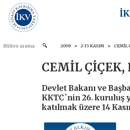
İ
2009
2-15 KASIM
CEMİL 
CEMİL ÇİÇEK,
Devlet Bakanı ve Başba
KKTC`nin 26. kuruluş y
katılmak üzere 14 Kası