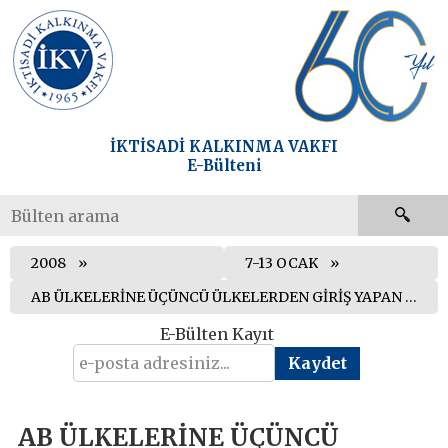
İKTİSADİ KALKINMA VAKFI
E-Bülteni
2008
7-13 OCAK
AB ÜLKELERİNE ÜÇÜNCÜ ÜLKELERDEN GİRİŞ YAPAN YOLCULARIN BERABERİNDE GETİRDİKLERİ MALLARA UYGULANAN VERGİ İSTİSNALARINI DEĞİŞTİREN DİREKTİF KABUL EDİLDİ
E-Bülten Kayıt
AB ÜLKELERİNE ÜÇÜNCÜ