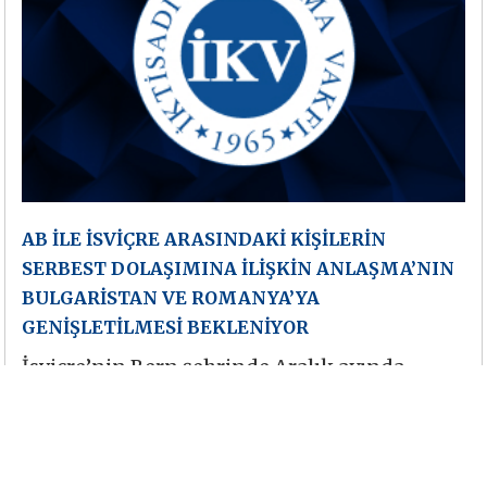
AB İLE İSVİÇRE ARASINDAKİ KİŞİLERİN
SERBEST DOLAŞIMINA İLİŞKİN ANLAŞMA’NIN
BULGARİSTAN VE ROMANYA’YA
GENİŞLETİLMESİ BEKLENİYOR
İsviçre’nin Bern şehrinde Aralık ayında
gerçekleştirilen müzakereler neticesinde, AB
ile İsviçre arasında 1 Haziran 2002’de
yürürlüğe giren kişilerin serbest dolaşımına
ilişkin ikili anlaşmanın, yakın zamanda