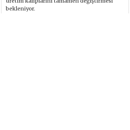
üretim kalıplarını tamamen değiştirmesi
bekleniyor.
Devamını Oku
2008 AB CİNSİYET EŞİTLİĞİ RAPORU
YAYIMLANDI