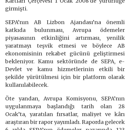
Kartları Çerçevesi 1 Ocak 2008’de yürürlüğe
girmişti.
SEPA’nın AB Lizbon Ajandası’na önemli
katkıda bulunması, Avrupa ödemeler
piyasasının etkinliğini artırması, yenilik
yaratmayı teşvik etmesi ve böylece AB
ekonomisinin rekabet gücünü geliştirmesi
bekleniyor. Kamu sektöründe de SEPA, e-
Devlet ve kamu hizmetlerinin etkili bir
şekilde yürütülmesi için bir platform olarak
kullanılabilecek.
Öte yandan, Avrupa Komisyonu, SEPA’nın
uygulanmaya başlandığı tarih olan 28
Ocak’ta, yaratılan fırsatlar, maliyet ve kârı
araştıran bir rapor yayımladı. Raporda gelecek
6 yılda SEPA’nın ödemeler pazarında 123