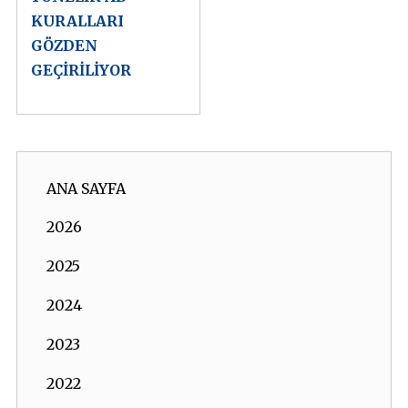
KURALLARI
GÖZDEN
GEÇİRİLİYOR
ANA SAYFA
2026
2025
2024
2023
2022