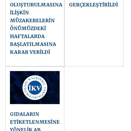
OLUŞTURULMASINA
GERÇEKLEŞTİRİLDİ
İLİŞKİN
MÜZAKERELERİN
ÖNÜMÜZDEKİ
HAFTALARDA
BAŞLATILMASINA
KARAR VERİLDİ
GIDALARIN
ETİKETLENMESİNE
YÖNELİK AB