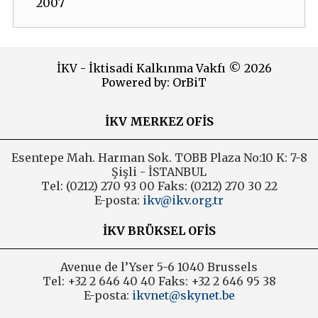
2007
2006
İKV - İktisadi Kalkınma Vakfı © 2026
Powered by:
OrBiT
İKV MERKEZ OFİS
Esentepe Mah. Harman Sok. TOBB Plaza No:10 K: 7-8
Şişli - İSTANBUL
Tel: (0212) 270 93 00 Faks: (0212) 270 30 22
E-posta:
ikv@ikv.org.tr
İKV BRÜKSEL OFİS
Avenue de l’Yser 5-6 1040 Brussels
Tel: +32 2 646 40 40 Faks: +32 2 646 95 38
E-posta:
ikvnet@skynet.be