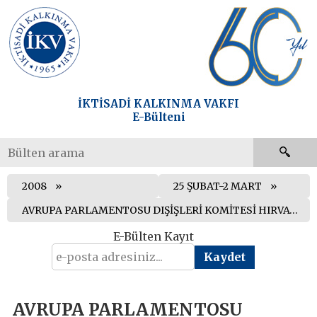
İKTİSADİ KALKINMA VAKFI
E-Bülteni
2008
25 ŞUBAT-2 MART
AVRUPA PARLAMENTOSU DIŞİŞLERİ KOMİTESİ HIRVATİSTAN’IN KATILIM MÜZAKERELERİNE YÖNELİK RAPORU KABUL ETTİ
E-Bülten Kayıt
AVRUPA PARLAMENTOSU