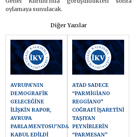
Genel Kurulu’nda görüşüldükten sonra
oylamaya sunulacak.
Diğer Yazılar
AVRUPA’NIN
ATAD SADECE
DEMOGRAFİK
“PARMİGİANO
GELECEĞİNE
REGGİANO”
İLİŞKİN RAPOR,
COĞRAFİ İŞARETİNİ
AVRUPA
TAŞIYAN
PARLAMENTOSU’NDA
PEYNİRLERİN
KABUL EDİLDİ
“PARMESAN”