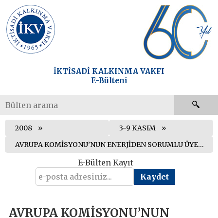
İKTİSADİ KALKINMA VAKFI
E-Bülteni
2008
3-9 KASIM
AVRUPA KOMİSYONU’NUN ENERJİDEN SORUMLU ÜYESİ ANDRİS PİEBALGS TÜRKİYE’Yİ ZİYARET ETTİ
E-Bülten Kayıt
AVRUPA KOMİSYONU’NUN