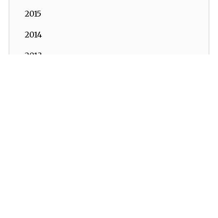
2015
2014
2013
2012
2011
2010
İKV - İktisadi Kalkınma Vakfı © 2026
2009
Powered by:
OrBiT
2008
İKV MERKEZ OFİS
2007
Esentepe Mah. Harman Sok. TOBB Plaza No:10 K: 7-8
Şişli - İSTANBUL
2006
Tel: (0212) 270 93 00 Faks: (0212) 270 30 22