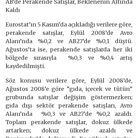
AB’de Perakende Satışlar, Beklenenin Altında
Kaldı
Eurostat’ın 5 Kasım’da açıkladığı verilere göre,
perakende satışlar, Eylül 2008’de Avro
Alanı’nda %0,2 ve AB27’de %0,1 düştü.
Ağustos’ta ise, perakende satışlarda her iki
bölgede sırasıyla %0,3 ve %0,4 artış
kaydedilmişti.
Söz konusu verilere göre, Eylül 2008’de,
Ağustos 2008’e göre “gıda, içecek ve tütün”
grubunda satışlar değişim göstermezken;
gıda dışı sektör perakende satışları, Avro
Alanı’nda %0,3 ve AB27’de %0,2 azaldı.
Toplam perakende satışlar, dokuz ülkede
artarken; dokuz ülkede azaldı ve