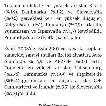
Toplam endekste en yüksek artışlar Kıbrıs
(%1,9), Danimarka (%1,2) ve Slovakya’da
(%0,6) gerçekleşirken; en yüksek düşüşler,
Bulgaristan, (%1), Romanya (%0,9), İrlanda,
Yunanistan ve İspanya’da (%0,7) kaydedildi.
Finlandiya’da ise fiyatlar, sabit kaldı.
Eylül 2008’de Eylül2007’ye kıyasla toplam
sanayide, sanayi malları üretici fiyatları, Avro
Alanı’nda % 7,9 ve AB27’de %10,1 arttı.
Endekste en yüksek artışlar, Lüksemburg
(%25,6), Danimarka (%19,9) ve İngiltere’de
(%19,4) görülürken; en düşük artışlar, Çek
Cumhuriyeti ve İrlanda (%5,5) ile Slovenya’da
(%5,7) görüldü.
Diğer Yazılar