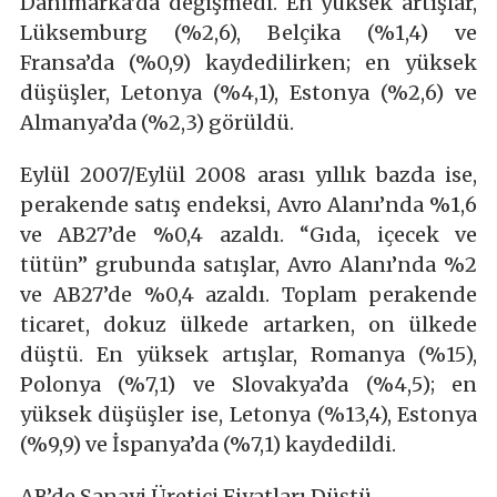
Danimarka’da değişmedi. En yüksek artışlar,
Lüksemburg (%2,6), Belçika (%1,4) ve
Fransa’da (%0,9) kaydedilirken; en yüksek
düşüşler, Letonya (%4,1), Estonya (%2,6) ve
Almanya’da (%2,3) görüldü.
Eylül 2007/Eylül 2008 arası yıllık bazda ise,
perakende satış endeksi, Avro Alanı’nda %1,6
ve AB27’de %0,4 azaldı. “Gıda, içecek ve
tütün” grubunda satışlar, Avro Alanı’nda %2
ve AB27’de %0,4 azaldı. Toplam perakende
ticaret, dokuz ülkede artarken, on ülkede
düştü. En yüksek artışlar, Romanya (%15),
Polonya (%7,1) ve Slovakya’da (%4,5); en
yüksek düşüşler ise, Letonya (%13,4), Estonya
(%9,9) ve İspanya’da (%7,1) kaydedildi.
AB’de Sanayi Üretici Fiyatları Düştü