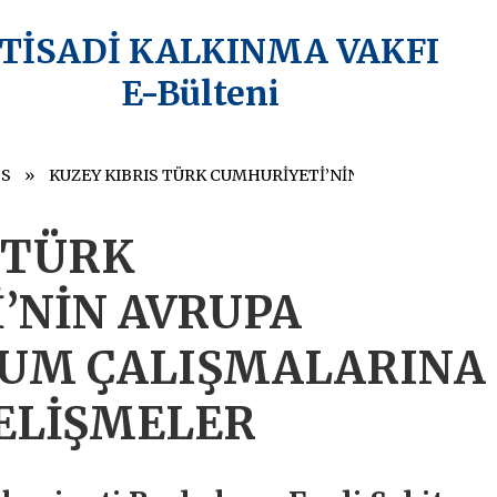
KTİSADİ KALKINMA VAKFI
E-Bülteni
OS
KUZEY KIBRIS TÜRK CUMHURİYETİ’NİN AVRUPA BİRLİĞİ’NE UYUM ÇALIŞMALARINA İLİŞKİN SON GELİŞMELER
 TÜRK
’NİN AVRUPA
UYUM ÇALIŞMALARINA
GELİŞMELER