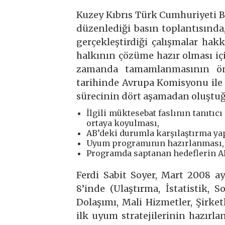
Kuzey Kıbrıs Türk Cumhuriyeti B
düzenlediği basın toplantısınd
gerçekleştirdiği çalışmalar hakk
halkının çözüme hazır olması iç
zamanda tamamlanmasının ön
tarihinde Avrupa Komisyonu ile 
sürecinin dört aşamadan oluştuğu
İlgili müktesebat faslının tanı
ortaya koyulması,
AB’deki durumla karşılaştırma yap
Uyum programının hazırlanması,
Programda saptanan hedeflerin AB
Ferdi Sabit Soyer, Mart 2008 a
8’inde (Ulaştırma, İstatistik, 
Dolaşımı, Mali Hizmetler, Şirk
ilk uyum stratejilerinin hazırlan