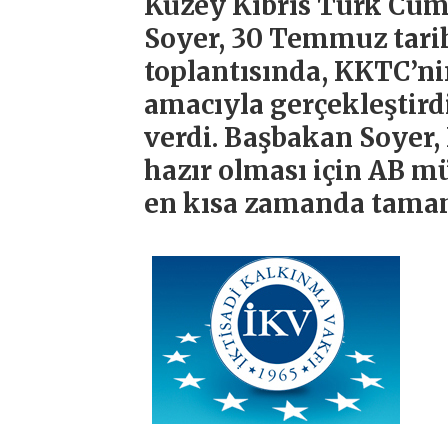
Kuzey Kıbrıs Türk Cumh
Soyer, 30 Temmuz tari
toplantısında, KKTC’n
amacıyla gerçekleştird
verdi. Başbakan Soyer,
hazır olması için AB m
en kısa zamanda tama