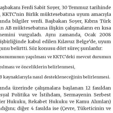
aşbakanı Ferdi Sabit Soyer, 30 Temmuz tarihinde
a, KKTC’nin Birlik müktesebatına uyum amacıyla
ında bilgiler verdi. Başbakan Soyer, Kıbrıs Türk
in AB müktesebatına ilişkin çalışmaların en kısa
emini vurguladı. Aynı zamanda, Ocak 2008
işbirliğinde kabul edilen Kılavuz Belge’de, uyum
nu belirtti. Söz konusu dört süreç şunlardır:
tıcı sunumunun yapılması ve KKTC’deki mevcut durumun
ılması ve önceliklerin belirlenmesi,
 kaynaklarıyla nasıl destekleneceğinin belirlenmesi.
yında üzerinde çalışmalara başlanan 12 fasıldan
Sosyal Politika ve İstihdam, Sermayenin Serbest
etler Hukuku, Rekabet Hukuku ve Kamu Alımları)
dığını; diğer 4 fasılda ise (Çevre, Tüketicinin ve