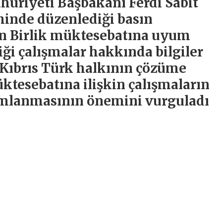
uriyeti Başbakanı Ferdi Sabit
hinde düzenlediği basın
in Birlik müktesebatına uyum
iği çalışmalar hakkında bilgiler
 Kıbrıs Türk halkının çözüme
üktesebatına ilişkin çalışmaların
mlanmasının önemini vurguladı