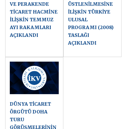
VE PERAKENDE
ÜSTLENİLMESİNE
TİCARET HACMİNE
İLİŞKİN TÜRKİYE
İLİŞKİN TEMMUZ
ULUSAL
AYI RAKAMLARI
PROGRAMI (2008)
AÇIKLANDI
TASLAĞI
AÇIKLANDI
DÜNYA TİCARET
ÖRGÜTÜ DOHA
TURU
GÖRÜŞMELERİNİN