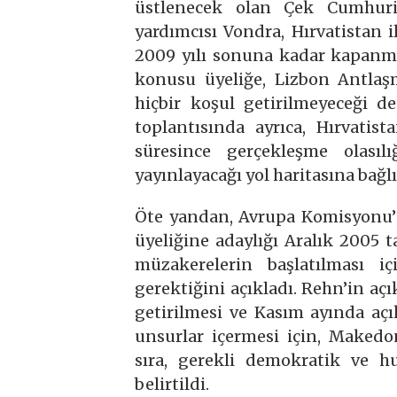
üstlenecek olan Çek Cumhuri
yardımcısı Vondra, Hırvatistan 
2009 yılı sonuna kadar kapanma
konusu üyeliğe, Lizbon Antlaşm
hiçbir koşul getirilmeyeceği de
toplantısında ayrıca, Hırvatis
süresince gerçekleşme olasıl
yayınlayacağı yol haritasına bağlı
Öte yandan, Avrupa Komisyonu’
üyeliğine adaylığı Aralık 2005
müzakerelerin başlatılması i
gerektiğini açıkladı. Rehn’in aç
getirilmesi ve Kasım ayında a
unsurlar içermesi için, Makedon
sıra, gerekli demokratik ve 
belirtildi.