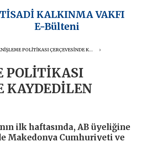
KTİSADİ KALKINMA VAKFI
E-Bülteni
AB GENİŞLEME POLİTİKASI ÇERÇEVESİNDE KAYDEDİLEN GELİŞMELER
 POLİTİKASI
E KAYDEDİLEN
ının ilk haftasında, AB üyeliğine
 ile Makedonya Cumhuriyeti ve