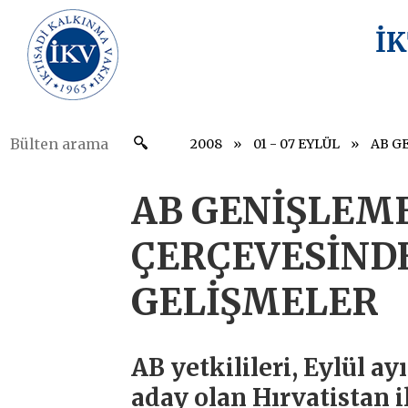
İ
2008
01 - 07 EYLÜL
AB GENİŞLEME
ÇERÇEVESİND
GELİŞMELER
AB yetkilileri, Eylül ay
aday olan Hırvatistan