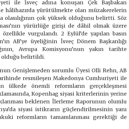
yeti ile İsveç adına konuşan Çek Başbakan
ile hâlihazırda yürütülmekte olan müzakerelerin
 olasılığının çok yüksek olduğunu belirtti. Söz
ası’nın yürürlüğe girişi de dâhil olmak üzere
 özellikle vurgulandı. 2 Eylül’de yapılan basın
tan’ın AB’ye üyeliğinin İsveç Dönem Başkanlığı
ığının, Avrupa Komisyonu’nun yakın tarihte
 olduğu belirtildi.
nun Genişlemeden sorumlu Üyesi Olli Rehn, AB
 tarihinde resmileşen Makedonya Cumhuriyeti ile
çin ülkede önemli reformların gerçekleşmesi
ıklamasında, Kopenhag siyasi kriterlerinin yerine
çıklanması beklenen İlerleme Raporunun olumlu
ya’da siyasi istikrarın güçlendirilmesinin yanı
hukuki reformların tamamlanması gerektiği de