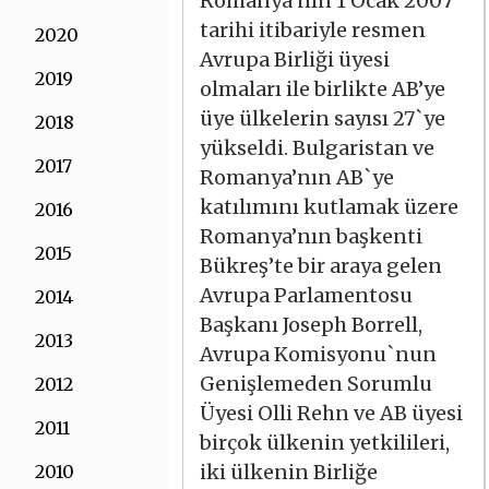
Romanya’nın 1 Ocak 2007
tarihi itibariyle resmen
2020
Avrupa Birliği üyesi
2019
olmaları ile birlikte AB’ye
üye ülkelerin sayısı 27`ye
2018
yükseldi. Bulgaristan ve
2017
Romanya’nın AB`ye
katılımını kutlamak üzere
2016
Romanya’nın başkenti
2015
Bükreş’te bir araya gelen
Avrupa Parlamentosu
2014
Başkanı Joseph Borrell,
2013
Avrupa Komisyonu`nun
Genişlemeden Sorumlu
2012
Üyesi Olli Rehn ve AB üyesi
2011
birçok ülkenin yetkilileri,
iki ülkenin Birliğe
2010