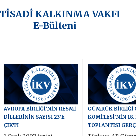
KTİSADİ KALKINMA VAKFI
E-Bülteni
AVRUPA BİRLİĞİ’NİN RESMİ
GÜMRÜK BİRLİĞİ
DİLLERİNİN SAYISI 23’E
KOMİTESİ’NİN 18
ÇIKTI
TOPLANTISI GERÇ