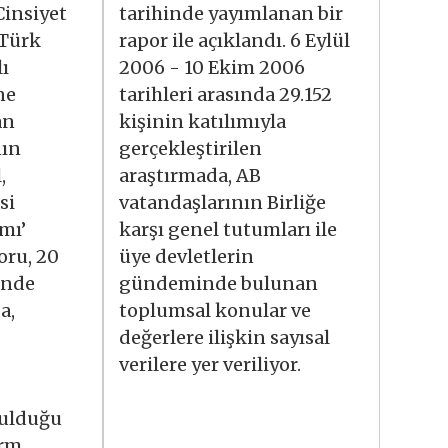
Cinsiyet
tarihinde yayımlanan bir
 Türk
rapor ile açıklandı. 6 Eylül
ı
2006 - 10 Ekim 2006
ne
tarihleri arasında 29.152
an
kişinin katılımıyla
nın
gerçekleştirilen
,
araştırmada, AB
si
vatandaşlarının Birliğe
ımı’
karşı genel tutumları ile
oru, 20
üye devletlerin
inde
gündeminde bulunan
a,
toplumsal konular ve
değerlere ilişkin sayısal
verilere yer veriliyor.
ulduğu
orm