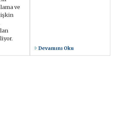
şlama ve
lişkin
m
lan
liyor.
Devamını Oku