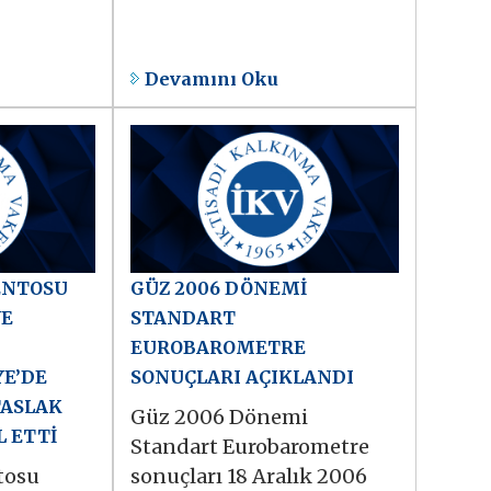
Devamını Oku
ENTOSU
GÜZ 2006 DÖNEMİ
VE
STANDART
EUROBAROMETRE
YE’DE
SONUÇLARI AÇIKLANDI
TASLAK
Güz 2006 Dönemi
 ETTİ
Standart Eurobarometre
tosu
sonuçları 18 Aralık 2006