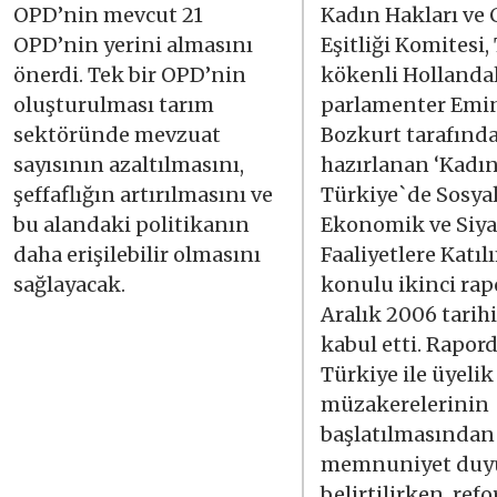
OPD’nin mevcut 21
Kadın Hakları ve 
OPD’nin yerini almasını
Eşitliği Komitesi,
önerdi. Tek bir OPD’nin
kökenli Hollandal
oluşturulması tarım
parlamenter Emi
sektöründe mevzuat
Bozkurt tarafınd
sayısının azaltılmasını,
hazırlanan ‘Kadı
şeffaflığın artırılmasını ve
Türkiye`de Sosyal
bu alandaki politikanın
Ekonomik ve Siya
daha erişilebilir olmasını
Faaliyetlere Katıl
sağlayacak.
konulu ikinci rap
Aralık 2006 tarih
kabul etti. Rapord
Türkiye ile üyelik
müzakerelerinin
başlatılmasından
memnuniyet duy
belirtilirken, ref