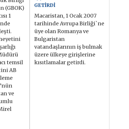
k Birliği
GETİRDİ
in (GBOK)
ısı 1
Macaristan, 1 Ocak 2007
inde
tarihinde Avrupa Birliği`ne
eşti.
üye olan Romanya ve
heyetini
Bulgaristan
şarlığı
vatandaşlarının iş bulmak
Müdürü
üzere ülkeye girişlerine
cı temsil
kısıtlamalar getirdi.
tini AB
şleme
ü’nün
tan ve
rumlu
Mirel