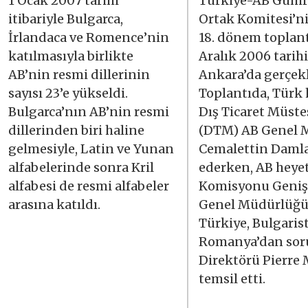
1 Ocak 2007 tarihi
Türkiye-AB Gümrü
itibariyle Bulgarca,
Ortak Komitesi’n
İrlandaca ve Romence’nin
18. dönem toplant
katılmasıyla birlikte
Aralık 2006 tarih
AB’nin resmi dillerinin
Ankara’da gerçekl
sayısı 23’e yükseldi.
Toplantıda, Türk 
Bulgarca’nın AB’nin resmi
Dış Ticaret Müste
dillerinden biri haline
(DTM) AB Genel 
gelmesiyle, Latin ve Yunan
Cemalettin Damla
alfabelerinde sonra Kril
ederken, AB heye
alfabesi de resmi alfabeler
Komisyonu Geni
arasına katıldı.
Genel Müdürlüğ
Türkiye, Bulgaris
Romanya’dan so
Direktörü Pierre 
temsil etti.