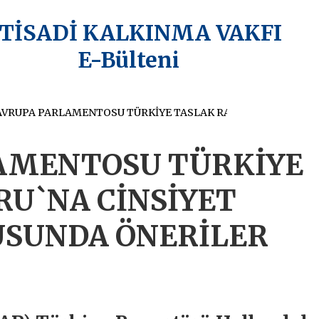
KTİSADİ KALKINMA VAKFI
E-Bülteni
AVRUPA PARLAMENTOSU TÜRKİYE TASLAK RAPORU`NA CİNSİYET EŞİTLİĞİ KONUSUNDA ÖNERİLER EKLENDİ
AMENTOSU TÜRKİYE
RU`NA CİNSİYET
USUNDA ÖNERİLER