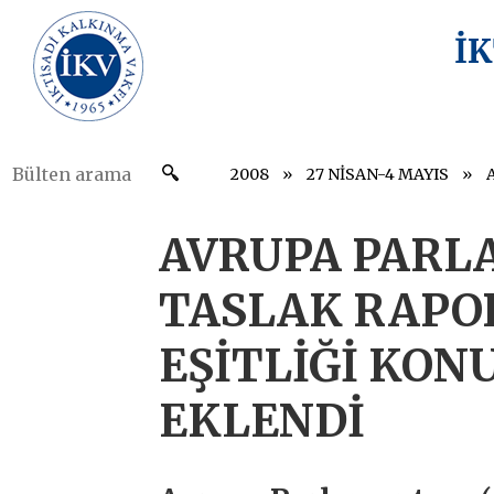
İ
2008
27 NİSAN-4 MAYIS
AVRUPA PARL
TASLAK RAPO
EŞİTLİĞİ KON
EKLENDİ