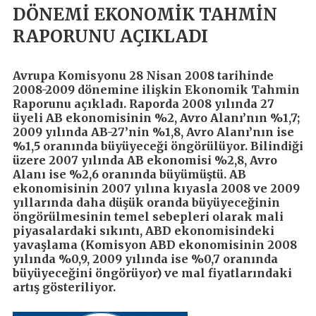
DÖNEMİ EKONOMİK TAHMİN
RAPORUNU AÇIKLADI
Avrupa Komisyonu 28 Nisan 2008 tarihinde
2008-2009 dönemine ilişkin Ekonomik Tahmin
Raporunu açıkladı. Raporda 2008 yılında 27
üyeli AB ekonomisinin %2, Avro Alanı’nın %1,7;
2009 yılında AB-27’nin %1,8, Avro Alanı’nın ise
%1,5 oranında büyüyeceği öngörülüyor. Bilindiği
üzere 2007 yılında AB ekonomisi %2,8, Avro
Alanı ise %2,6 oranında büyümüştü. AB
ekonomisinin 2007 yılına kıyasla 2008 ve 2009
yıllarında daha düşük oranda büyüyeceğinin
öngörülmesinin temel sebepleri olarak mali
piyasalardaki sıkıntı, ABD ekonomisindeki
yavaşlama (Komisyon ABD ekonomisinin 2008
yılında %0,9, 2009 yılında ise %0,7 oranında
büyüyeceğini öngörüyor) ve mal fiyatlarındaki
artış gösteriliyor.