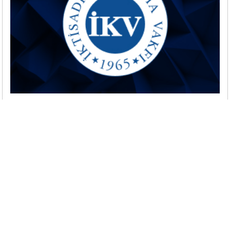
AVRUPA KOMİSYONU BAHAR DÖNEMİ
EKONOMİK TAHMİN RAPORUNU AÇIKLADI
Avrupa Komisyonu 28 Nisan 2008 tarihinde
2008-2009 dönemine ilişkin Ekonomik
Tahmin Raporunu açıkladı. Raporda 2008
yılında 27 üyeli AB ekonomisinin %2, Avro
Alanı’nın %1,7; 2009 yılında AB-27’nin %1,8,
Avro Alanı’nın ise %1,5 oranında büyüyeceği
öngörülüyor. Bilindiği üzere 2007 yılında AB