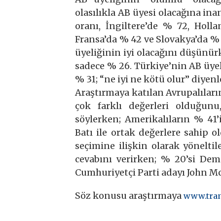
olasılıkla AB üyesi olacağına in
oranı, İngiltere’de % 72, Holl
Fransa’da % 42 ve Slovakya’da % 
üyeliğinin iyi olacağını düşünü
sadece % 26. Türkiye’nin AB üye
% 31; “ne iyi ne kötü olur” diyenle
Araştırmaya katılan Avrupalıların
çok farklı değerleri olduğunu
söylerken; Amerikalıların % 41’i
Batı ile ortak değerlere sahip
seçimine ilişkin olarak yönelti
cevabını verirken; % 20’si Dem
Cumhuriyetçi Parti adayı John McC
Söz konusu araştırmaya
www.tran