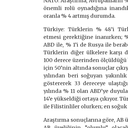
NATO: Araştırma, Avrupalıların 
önemli rolü oynadığına inandı
oranla % 4 artmış durumda.
Türkiye: Türklerin % 48’i Türk
etmesi gerektiğine inanırken; % 
ABD ile, % 1’i de Rusya ile bera
Türklerin diğer ülkelere karşı d
100 derece üzerinden ölçüldüğü
için 50’nin altında sonuçlar çıkı
yılından beri soğuyan yakınlık
göstererek 33 dereceye ulaştığ
yılında % 11 olan ABD’ye duyula
14’e yükseldiği ortaya çıkıyor. T
ile Filistinliler olurken; en soğuk
Araştırma sonuçlarına göre, AB ü
AB üyeliğinin “olumlu” olaca