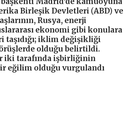
ın başkenti Madrid’de kamuoyuna
rika Birleşik Devletleri (ABD) ve
şlarının, Rusya, enerji
luslararası ekonomi gibi konulara
i taşıdığı; iklim değişikliği
örüşlerde olduğu belirtildi.
 iki tarafında işbirliğinin
bir eğilim olduğu vurgulandı