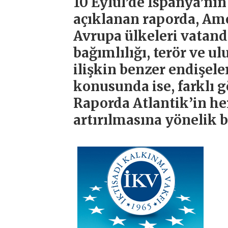
10 Eylül’de İspanya’n
açıklanan raporda, Ame
Avrupa ülkeleri vatanda
bağımlılığı, terör ve u
ilişkin benzer endişeler
konusunda ise, farklı g
Raporda Atlantik’in her
artırılmasına yönelik 