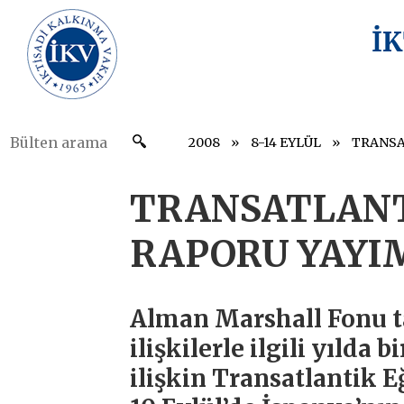
İ
2008
8-14 EYLÜL
TRANSATLANTİ
RAPORU YAYI
Alman Marshall Fonu t
ilişkilerle ilgili yıld
ilişkin Transatlantik 