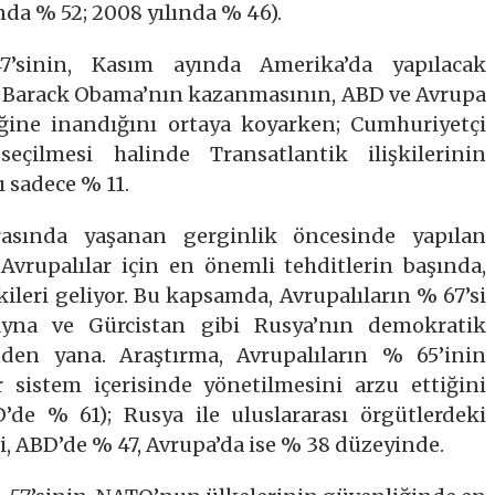
nda % 52; 2008 yılında % 46).
7’sinin, Kasım ayında Amerika’da yapılacak
ı Barack Obama’nın kazanmasının, ABD ve Avrupa
ceğine inandığını ortaya koyarken; Cumhuriyetçi
eçilmesi halinde Transatlantik ilişkilerinin
ı sadece % 11.
asında yaşanan gerginlik öncesinde yapılan
Avrupalılar için en önemli tehditlerin başında,
kileri geliyor. Bu kapsamda, Avrupalıların % 67’si
yna ve Gürcistan gibi Rusya’nın demokratik
den yana. Araştırma, Avrupalıların % 65’inin
sistem içerisinde yönetilmesini arzu ettiğini
de % 61); Rusya ile uluslararası örgütlerdeki
ği, ABD’de % 47, Avrupa’da ise % 38 düzeyinde.