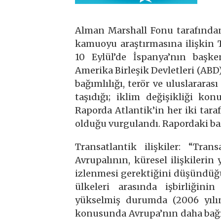
Alman Marshall Fonu tarafından, 
kamuoyu araştırmasına ilişkin 
10 Eylül’de İspanya’nın başk
Amerika Birleşik Devletleri (ABD)
bağımlılığı, terör ve uluslarara
taşıdığı; iklim değişikliği kon
Raporda Atlantik’in her iki taraf
olduğu vurgulandı. Rapordaki bazı
Transatlantik ilişkiler: “Tran
Avrupalının, küresel ilişkileri
izlenmesi gerektiğini düşündüğ
ülkeleri arasında işbirliğini
yükselmiş durumda (2006 yılın
konusunda Avrupa’nın daha bağım