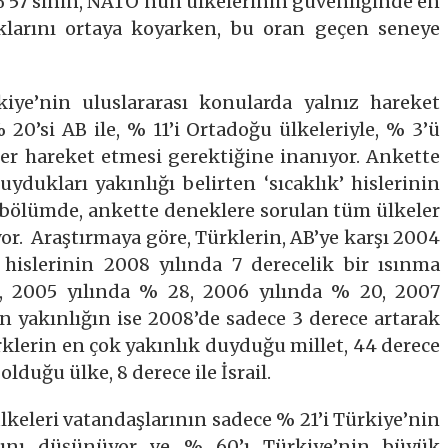
% 57’sinin, NATO’nun ülkelerinin güvenliğinde en
klarını ortaya koyarken, bu oran geçen seneye
iye’nin uluslararası konularda yalnız hareket
20’si AB ile, % 11’i Ortadoğu ülkeleriyle, % 3’ü
ber hareket etmesi gerektiğine inanıyor. Ankette
uydukları yakınlığı belirten ‘sıcaklık’ hislerinin
 bölümde, ankette deneklere sorulan tüm ülkeler
yor. Araştırmaya göre, Türklerin, AB’ye karşı 2004
 hislerinin 2008 yılında 7 derecelik bir ısınma
ı, 2005 yılında % 28, 2006 yılında % 20, 2007
n yakınlığın ise 2008’de sadece 3 derece artarak
ürklerin en çok yakınlık duyduğu millet, 44 derece
 olduğu ülke, 8 derece ile İsrail.
lkeleri vatandaşlarının sadece % 21’i Türkiye’nin
ğını düşünüyor ve % 60’ı Türkiye’nin büyük