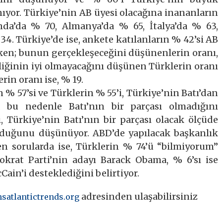
anıyor. Türkiye’nin AB üyesi olacağına inananların
anda’da % 70, Almanya’da % 65, İtalya’da % 63,
34. Türkiye’de ise, ankete katılanların % 42’si AB
rken; bunun gerçekleşeceğini düşünenlerin oranı,
liğinin iyi olmayacağını düşünen Türklerin oranı
rin oranı ise, % 19.
 % 57’si ve Türklerin % 55’i, Türkiye’nin Batı’dan
, bu nedenle Batı’nın bir parçası olmadığını
, Türkiye’nin Batı’nın bir parçası olacak ölçüde
 olduğunu düşünüyor. ABD’de yapılacak başkanlık
len sorularda ise, Türklerin % 74’ü “bilmiyorum”
okrat Parti’nin adayı Barack Obama, % 6’sı ise
ain’i desteklediğini belirtiyor.
adresinden ulaşabilirsiniz
satlantictrends.org