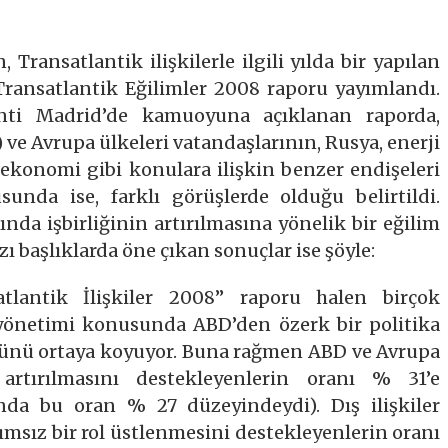
Transatlantik ilişkilerle ilgili yılda bir yapılan
Transatlantik Eğilimler 2008 raporu yayımlandı.
enti Madrid’de kamuoyuna açıklanan raporda,
 ve Avrupa ülkeleri vatandaşlarının, Rusya, enerji
sı ekonomi gibi konulara ilişkin benzer endişeleri
usunda ise, farklı görüşlerde olduğu belirtildi.
ında işbirliğinin artırılmasına yönelik bir eğilim
 başlıklarda öne çıkan sonuçlar ise şöyle:
satlantik İlişkiler 2008” raporu halen birçok
n yönetimi konusunda ABD’den özerk bir politika
ünü ortaya koyuyor. Buna rağmen ABD ve Avrupa
n artırılmasını destekleyenlerin oranı % 31’e
da bu oran % 27 düzeyindeydi). Dış ilişkiler
sız bir rol üstlenmesini destekleyenlerin oranı