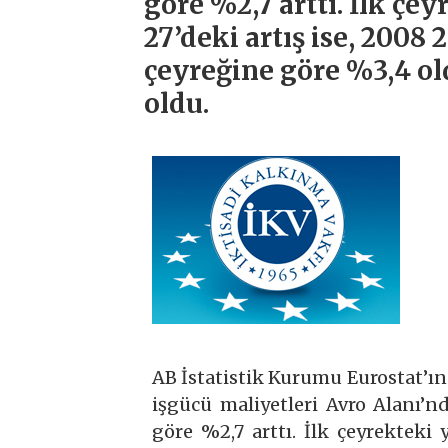
göre %2,7 arttı. İlk çey
27’deki artış ise, 2008 2
çeyreğine göre %3,4 old
oldu.
AB İstatistik Kurumu Eurostat’ın 1
işgücü maliyetleri Avro Alanı’nd
göre %2,7 arttı. İlk çeyrekteki y