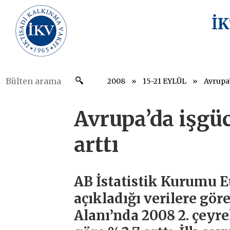
İ
2008
15-21 EYLÜL
Avrupa’
Avrupa’da işgü
arttı
AB İstatistik Kurumu Eu
açıkladığı verilere göre
Alanı’nda 2008 2. çeyre