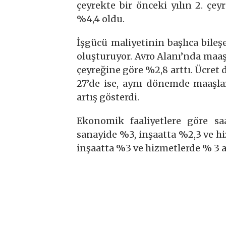
çeyrekte bir önceki yılın 2. çey
%4,4 oldu.
İşgücü maliyetinin başlıca bileşe
oluşturuyor. Avro Alanı’nda maaşla
çeyreğine göre %2,8 arttı. Ücret 
27’de ise, aynı dönemde maaşlar
artış gösterdi.
Ekonomik faaliyetlere göre saa
sanayide %3, inşaatta %2,3 ve h
inşaatta %3 ve hizmetlerde % 3 ar