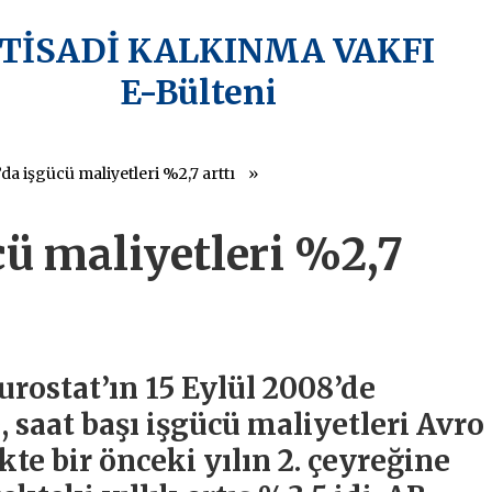
KTİSADİ KALKINMA VAKFI
E-Bülteni
da işgücü maliyetleri %2,7 arttı
cü maliyetleri %2,7
rostat’ın 15 Eylül 2008’de
, saat başı işgücü maliyetleri Avro
kte bir önceki yılın 2. çeyreğine