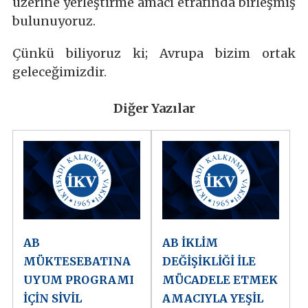
üzerine yerleştirme amacı etrafında birleşmiş
bulunuyoruz.
Çünkü biliyoruz ki; Avrupa bizim ortak
geleceğimizdir.
Diğer Yazılar
AB
AB İKLİM
MÜKTESEBATINA
DEĞİŞİKLİĞİ İLE
UYUM PROGRAMI
MÜCADELE ETMEK
İÇİN SİVİL
AMACIYLA YEŞİL