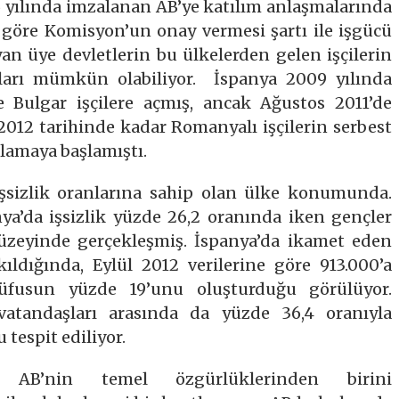
 yılında imzalanan AB’ye katılım anlaşmalarında
öre Komisyon’un onay vermesi şartı ile işgücü
an üye devletlerin bu ülkelerden gelen işçilerin
aları mümkün olabiliyor. İspanya 2009 yılında
 Bulgar işçilere açmış, ancak Ağustos 2011’de
2012 tarihinde kadar Romanyalı işçilerin serbest
lamaya başlamıştı.
şsizlik oranlarına sahip olan ülke konumunda.
ya’da işsizlik yüzde 26,2 oranında iken gençler
 düzeyinde gerçekleşmiş. İspanya’da ikamet eden
ıldığında, Eylül 2012 verilerine göre 913.000’a
üfusun yüzde 19’unu oluşturduğu görülüyor.
atandaşları arasında da yüzde 36,4 oranıyla
 tespit ediliyor.
ı AB’nin temel özgürlüklerinden birini