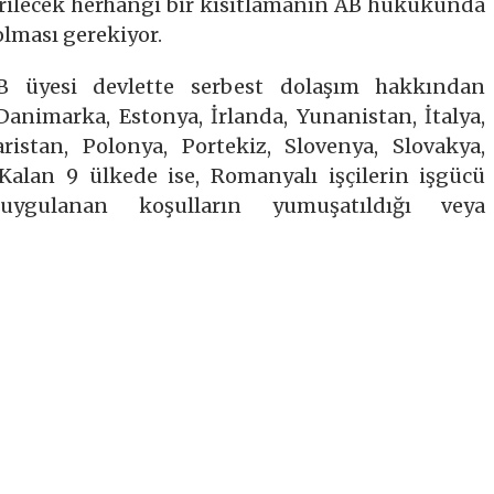
rilecek herhangi bir kısıtlamanın AB hukukunda
olması gerekiyor.
B üyesi devlette serbest dolaşım hakkından
Danimarka, Estonya, İrlanda, Yunanistan, İtalya,
istan, Polonya, Portekiz, Slovenya, Slovakya,
. Kalan 9 ülkede ise, Romanyalı işçilerin işgücü
uygulanan koşulların yumuşatıldığı veya