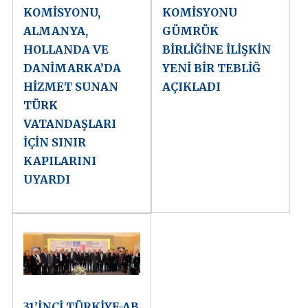
KOMİSYONU,
KOMİSYONU
ALMANYA,
GÜMRÜK
HOLLANDA VE
BİRLİĞİNE İLİŞKİN
DANİMARKA’DA
YENİ BİR TEBLİĞ
HİZMET SUNAN
AÇIKLADI
TÜRK
VATANDAŞLARI
İÇİN SINIR
KAPILARINI
UYARDI
31’İNCİ TÜRKİYE-AB