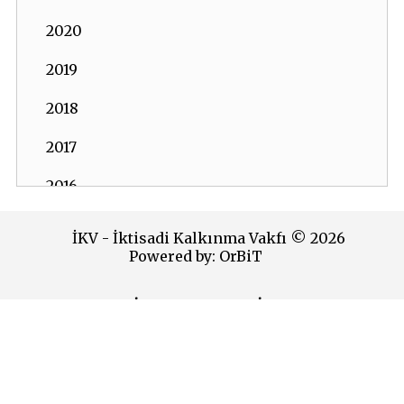
2020
2019
2018
2017
2016
2015
İKV - İktisadi Kalkınma Vakfı © 2026
Powered by:
OrBiT
2014
2013
İKV MERKEZ OFİS
2012
Esentepe Mah. Harman Sok. TOBB Plaza No:10 K: 7-8
Şişli - İSTANBUL
2011
Tel: (0212) 270 93 00 Faks: (0212) 270 30 22