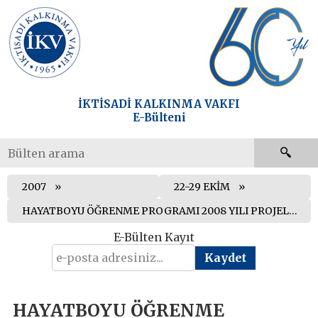
İKTİSADİ KALKINMA VAKFI
E-Bülteni
2007
22-29 EKİM
HAYATBOYU ÖĞRENME PROGRAMI 2008 YILI PROJELERİ İÇİN SON BAŞVURU TARİHLERİ BELİRLENDİ
E-Bülten Kayıt
HAYATBOYU ÖĞRENME