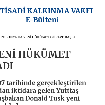
KTİSADİ KALKINMA VAKFI
E-Bülteni
POLONYA’DA YENİ HÜKÜMET GÖREVE BAŞLADI
YENİ HÜKÜMET
ADI
7 tarihinde gerçekleştirilen
dan iktidara gelen Yutttaş
Başbakan Donald Tusk yeni