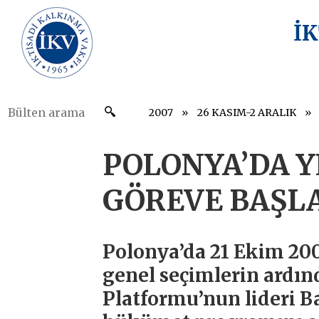
İ
2007
26 KASIM-2 ARALIK
POLONYA’DA 
GÖREVE BAŞL
Polonya’da 21 Ekim 200
genel seçimlerin ardın
Platformu’nun lideri 