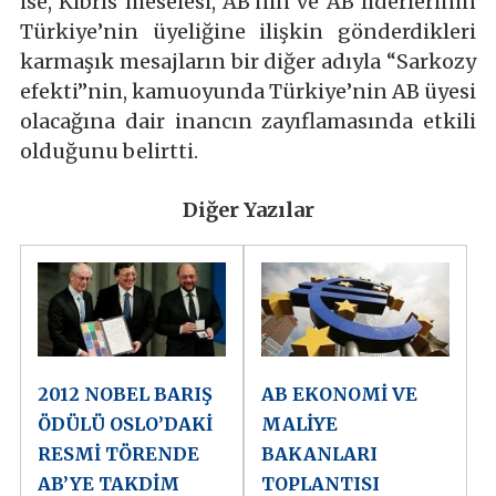
ise, Kıbrıs meselesi, AB’nin ve AB liderlerinin
Türkiye’nin üyeliğine ilişkin gönderdikleri
karmaşık mesajların bir diğer adıyla “Sarkozy
efekti”nin, kamuoyunda Türkiye’nin AB üyesi
olacağına dair inancın zayıflamasında etkili
olduğunu belirtti.
Diğer Yazılar
2012 NOBEL BARIŞ
AB EKONOMİ VE
ÖDÜLÜ OSLO’DAKİ
MALİYE
RESMİ TÖRENDE
BAKANLARI
AB’YE TAKDİM
TOPLANTISI