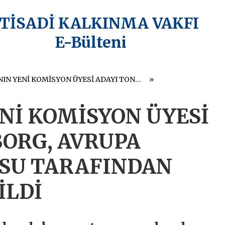
KTİSADİ KALKINMA VAKFI
E-Bülteni
MALTA’NIN YENİ KOMİSYON ÜYESİ ADAYI TONIO BORG, AVRUPA PARLAMENTOSU TARAFINDAN DEĞERLENDİRİLDİ
Nİ KOMİSYON ÜYESİ
BORG, AVRUPA
SU TARAFINDAN
İLDİ