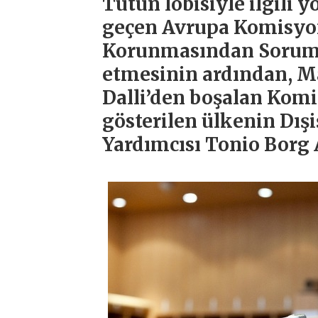
Tütün lobisiyle ilgili 
geçen Avrupa Komisyon
Korunmasından Sorumlu 
etmesinin ardından, M
Dalli’den boşalan Kom
gösterilen ülkenin Dış
Yardımcısı Tonio Borg 