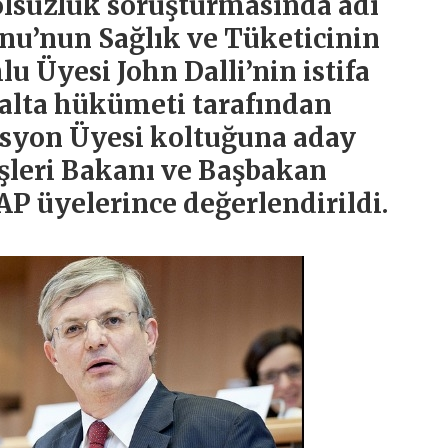
yolsuzluk soruşturmasında adı
u’nun Sağlık ve Tüketicinin
Üyesi John Dalli’nin istifa
alta hükümeti tarafından
isyon Üyesi koltuğuna aday
işleri Bakanı ve Başbakan
AP üyelerince değerlendirildi.