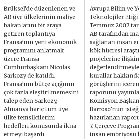
Brüksel’de düzenlenen ve
Avrupa Bilim ve Y
AB üye ülkelerinin maliye
Teknolojiler Etiği
bakanlarını bir araya
Temmuz 2007 tar
getiren toplantıya
AB tarafından mal
Fransa’nın yeni ekonomik
sağlanan insan e
programını anlatmak
kök hücresi araşt
üzere Fransa
projelerine ilişki
Cumhurbaşkanı Nicolas
değerlendirmeyle 
Sarkozy de katıldı.
kurallar hakkınd
Fransa’nın bütçe açığının
görüşlerini içere
çok fazla eleştirilmemesini
raporunu yayımla
talep eden Sarkozy,
Komisyon Başkan
Almanya hariç tüm üye
Barroso’nun isteğ
ülke temsilcilerini
hazırlanan rapor
hedefleri konusunda ikna
7. Çerçeve Progra
etmeyi başardı
insan embriyosu