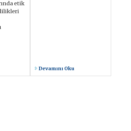
rında etik
ilikleri
ı
Devamını Oku