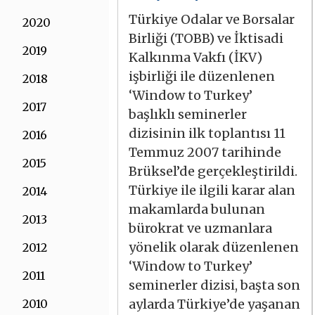
Türkiye Odalar ve Borsalar
2020
Birliği (TOBB) ve İktisadi
2019
Kalkınma Vakfı (İKV)
işbirliği ile düzenlenen
2018
‘Window to Turkey’
2017
başlıklı seminerler
dizisinin ilk toplantısı 11
2016
Temmuz 2007 tarihinde
2015
Brüksel’de gerçekleştirildi.
Türkiye ile ilgili karar alan
2014
makamlarda bulunan
2013
bürokrat ve uzmanlara
yönelik olarak düzenlenen
2012
‘Window to Turkey’
2011
seminerler dizisi, başta son
aylarda Türkiye’de yaşanan
2010