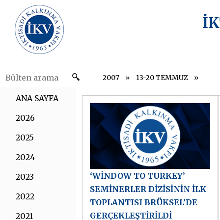
İ
2007
13-20 TEMMUZ
ANA SAYFA
2026
2025
2024
‘WİNDOW TO TURKEY’
2023
SEMİNERLER DİZİSİNİN İLK
2022
TOPLANTISI BRÜKSEL’DE
GERÇEKLEŞTİRİLDİ
2021