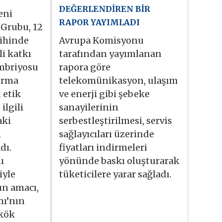
DEĞERLENDİREN BİR
eni
RAPOR YAYIMLADI
 Grubu, 12
ihinde
Avrupa Komisyonu
i katkı
tarafından yayımlanan
mbriyosu
rapora göre
ırma
telekomünikasyon, ulaşım
n etik
ve enerji gibi şebeke
ilgili
sanayilerinin
aki
serbestleştirilmesi, servis
n
sağlayıcıları üzerinde
dı.
fiyatları indirmeleri
ı
yönünde baskı oluşturarak
iyle
tüketicilere yarar sağladı.
un amacı,
mı’nın
 kök