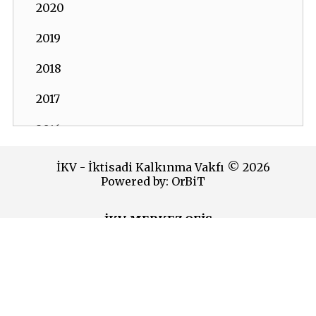
2020
2019
2018
2017
2016
2015
İKV - İktisadi Kalkınma Vakfı © 2026
Powered by:
OrBiT
2014
2013
İKV MERKEZ OFİS
2012
Esentepe Mah. Harman Sok. TOBB Plaza No:10 K: 7-8
Şişli - İSTANBUL
2011
Tel: (0212) 270 93 00 Faks: (0212) 270 30 22
E-posta:
ikv@ikv.org.tr
2010