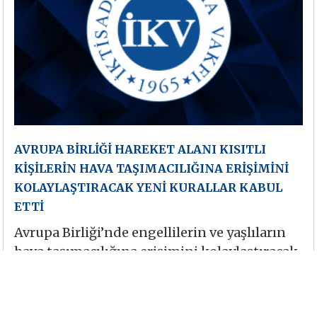
AVRUPA BİRLİĞİ HAREKET ALANI KISITLI
KİŞİLERİN HAVA TAŞIMACILIĞINA ERİŞİMİNİ
KOLAYLAŞTIRACAK YENİ KURALLAR KABUL
ETTİ
Avrupa Birliği’nde engellilerin ve yaşlıların
hava taşımacılığına erişimini kolaylaştıracak
yeni kurallar yürürlüğe girdi. Konuyla ilgili
açıklamada bulunan Avrupa Komisyonu’nun
Ulaştırmadan Sorumlu Başkan Yardımcısı