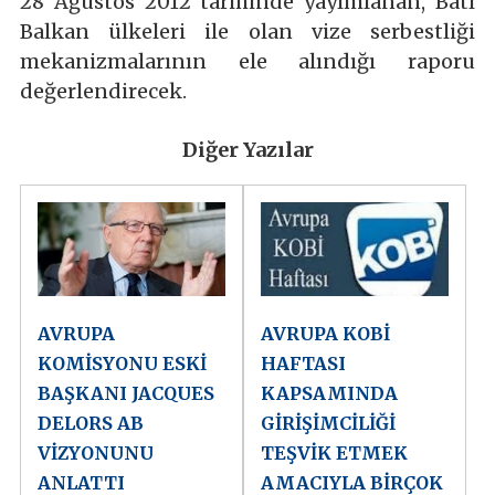
28 Ağustos 2012 tarihinde yayımlanan, Batı
Balkan ülkeleri ile olan vize serbestliği
mekanizmalarının ele alındığı raporu
değerlendirecek.
Diğer Yazılar
AVRUPA
AVRUPA KOBİ
KOMİSYONU ESKİ
HAFTASI
BAŞKANI JACQUES
KAPSAMINDA
DELORS AB
GİRİŞİMCİLİĞİ
VİZYONUNU
TEŞVİK ETMEK
ANLATTI
AMACIYLA BİRÇOK