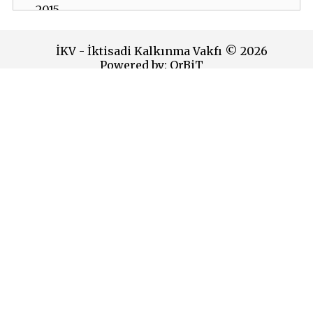
2015
2014
İKV - İktisadi Kalkınma Vakfı © 2026
Powered by:
OrBiT
2013
2012
İKV MERKEZ OFİS
2011
Esentepe Mah. Harman Sok. TOBB Plaza No:10 K: 7-8
Şişli - İSTANBUL
2010
Tel: (0212) 270 93 00 Faks: (0212) 270 30 22
E-posta:
ikv@ikv.org.tr
2009
İKV BRÜKSEL OFİS
2008
Avenue de l’Yser 5-6 1040 Brussels
2007
Tel: +32 2 646 40 40 Faks: +32 2 646 95 38
E-posta:
ikvnet@skynet.be
2006