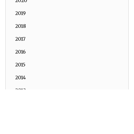
2020
2019
2018
2017
2016
2015
2014
2013
2012
2011
İKV - İktisadi Kalkınma Vakfı © 2026
Powered by:
OrBiT
2010