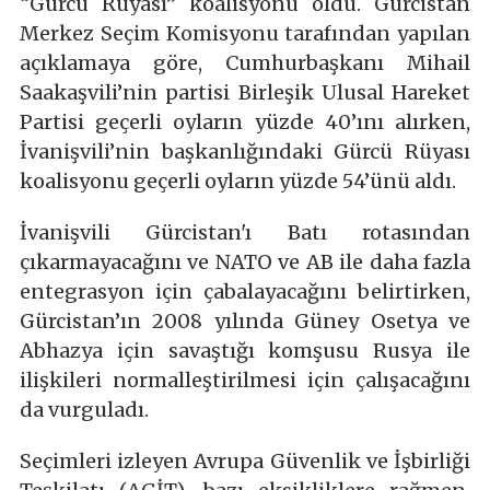
“Gürcü Rüyası” koalisyonu oldu. Gürcistan
Merkez Seçim Komisyonu tarafından yapılan
açıklamaya göre, Cumhurbaşkanı Mihail
Saakaşvili’nin partisi Birleşik Ulusal Hareket
Partisi geçerli oyların yüzde 40’ını alırken,
İvanişvili’nin başkanlığındaki Gürcü Rüyası
koalisyonu geçerli oyların yüzde 54’ünü aldı.
İvanişvili Gürcistan'ı Batı rotasından
çıkarmayacağını ve NATO ve AB ile daha fazla
entegrasyon için çabalayacağını belirtirken,
Gürcistan’ın 2008 yılında Güney Osetya ve
Abhazya için savaştığı komşusu Rusya ile
ilişkileri normalleştirilmesi için çalışacağını
da vurguladı.
Seçimleri izleyen Avrupa Güvenlik ve İşbirliği