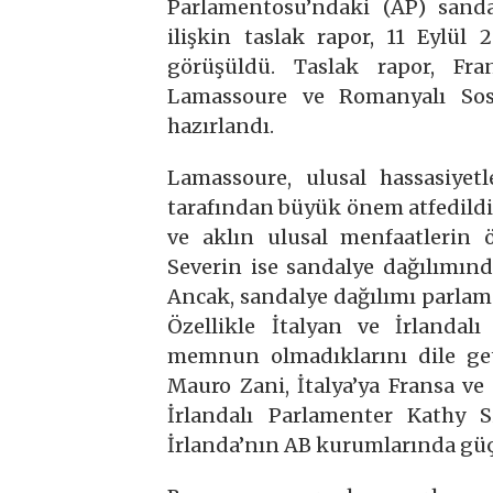
Parlamentosu’ndaki (AP) sanda
ilişkin taslak rapor, 11 Eylül
görüşüldü. Taslak rapor, Fra
Lamassoure ve Romanyalı Sosy
hazırlandı.
Lamassoure, ulusal hassasiyet
tarafından büyük önem atfedildiğ
ve aklın ulusal menfaatlerin ö
Severin ise sandalye dağılımın
Ancak, sandalye dağılımı parlame
Özellikle İtalyan ve İrlandal
memnun olmadıklarını dile geti
Mauro Zani, İtalya’ya Fransa ve 
İrlandalı Parlamenter Kathy 
İrlanda’nın AB kurumlarında güç