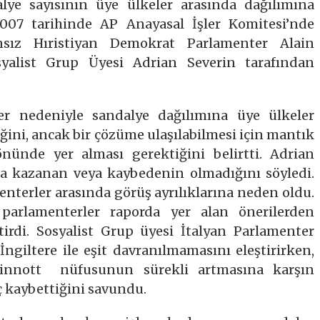
lye sayısının üye ülkeler arasında dağılımına
 2007 tarihinde AP Anayasal İşler Komitesi’nde
nsız Hıristiyan Demokrat Parlamenter Alain
alist Grup Üyesi Adrian Severin tarafından
ler nedeniyle sandalye dağılımına üye ülkeler
ini, ancak bir çözüme ulaşılabilmesi için mantık
nünde yer alması gerektiğini belirtti. Adrian
da kazanan veya kaybedenin olmadığını söyledi.
nterler arasında görüş ayrılıklarına neden oldu.
ı parlamenterler raporda yer alan önerilerden
rdi. Sosyalist Grup üyesi İtalyan Parlamenter
İngiltere ile eşit davranılmamasını eleştirirken,
Sinnott nüfusunun sürekli artmasına karşın
 kaybettiğini savundu.