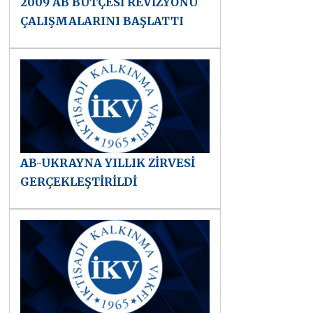
2009 AB BÜTÇESİ REVİZYONU
ÇALIŞMALARINI BAŞLATTI
AB-UKRAYNA YILLIK ZİRVESİ
GERÇEKLEŞTİRİLDİ