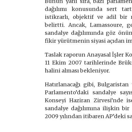
Bunun yanı sıra, bazı parlamen
dağılımı konusunda sert tart
istikrarlı, objektif ve adil b
belirtti. Ancak, Lamassoure, g
sandalye dağılımında göz önün
fikir yürütmenin siyasi açıdan im
Taslak raporun Anayasal İşler K
11 Ekim 2007 tarihlerinde Brük
halini alması bekleniyor.
Hatırlanacağı gibi, Bulgarista
Parlamento’daki sandalye sayıs
Konseyi Haziran Zirvesi’nde i
sandalye dağılımına ilişkin bi
2009 yılından itibaren AP’deki s