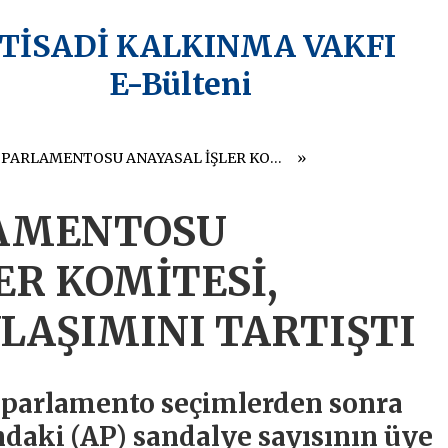
KTİSADİ KALKINMA VAKFI
E-Bülteni
AVRUPA PARLAMENTOSU ANAYASAL İŞLER KOMİTESİ, SANDALYE PAYLAŞIMINI TARTIŞTI
LAMENTOSU
ER KOMİTESİ,
LAŞIMINI TARTIŞTI
k parlamento seçimlerden sonra
daki (AP) sandalye sayısının üye