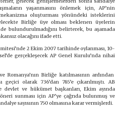
terler, gelecek genişlemelerden sonra sandalye
ışmaların yaşanmasını önlemek için, AP’nin
ir mekanizma oluşturması yönündeki isteklerini
elecekte Birliğe üye olması beklenen üyelerin
de bulundurulmadığını belirterek, bu aşamada
kansız olacağını ifade etti.
omitesi’nde 2 Ekim 2007 tarihinde oylanması, 10-
sel’de gerçekleşecek AP Genel Kurulu’nda nihai
n ve Romanya’nın Birliğe katılmasının ardından
ı geçici olarak 736’dan 785’e çıkarılmıştı. AB
se devlet ve hükümet başkanları, Ekim ayında
r öneri sunması için AP’ye çağrıda bulunmuş ve
andalye sayısının 750 olmasına karar vermişlerdi.