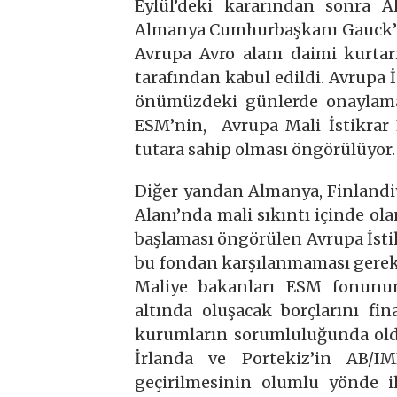
Eylül’deki kararından sonra A
Almanya Cumhurbaşkanı Gauck’un
Avrupa Avro alanı daimi kurta
tarafından kabul edildi. Avrupa 
önümüzdeki günlerde onaylamas
ESM’nin, Avrupa Mali İstikrar F
tutara sahip olması öngörülüyor
Diğer yandan Almanya, Finlandiy
Alanı’nda mali sıkıntı içinde ol
başlaması öngörülen Avrupa İst
bu fondan karşılanmaması gerek
Maliye bakanları ESM fonunu
altında oluşacak borçlarını fin
kurumların sorumluluğunda oldu
İrlanda ve Portekiz’in AB/I
geçirilmesinin olumlu yönde i