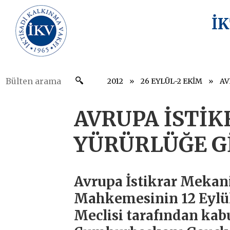
İ
2012
26 EYLÜL-2 EKİM
AVRUPA İSTİ
YÜRÜRLÜĞE G
Avrupa İstikrar Mekan
Mahkemesinin 12 Eylül
Meclisi tarafından kab