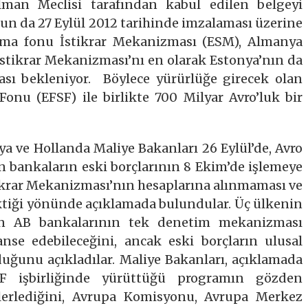
lman Meclisi tarafından kabul edilen belgeyi
 da 27 Eylül 2012 tarihinde imzalaması üzerine
rma fonu İstikrar Mekanizması (ESM), Almanya
İstikrar Mekanizması’nı en olarak Estonya’nın da
ı bekleniyor. Böylece yürürlüğe girecek olan
onu (EFSF) ile birlikte 700 Milyar Avro’luk bir
.
a ve Hollanda Maliye Bakanları 26 Eylül’de, Avro
an bankaların eski borçlarının 8 Ekim’de işlemeye
ikrar Mekanizması’nın hesaplarına alınmaması ve
tiği yönünde açıklamada bulundular. Üç ülkenin
n AB bankalarının tek denetim mekanizması
anse edebileceğini, ancak eski borçların ulusal
ğunu açıkladılar. Maliye Bakanları, açıklamada
MF işbirliğinde yürüttüğü programın gözden
lerlediğini, Avrupa Komisyonu, Avrupa Merkez