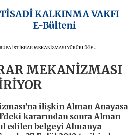
KTİSADİ KALKINMA VAKFI
E-Bülteni
AVRUPA İSTİKRAR MEKANİZMASI YÜRÜRLÜĞE GİRİYOR
KRAR MEKANİZMASI
İRİYOR
izması’na ilişkin Alman Anayasa
’deki kararından sonra Alman
ul edilen belgeyi Almanya