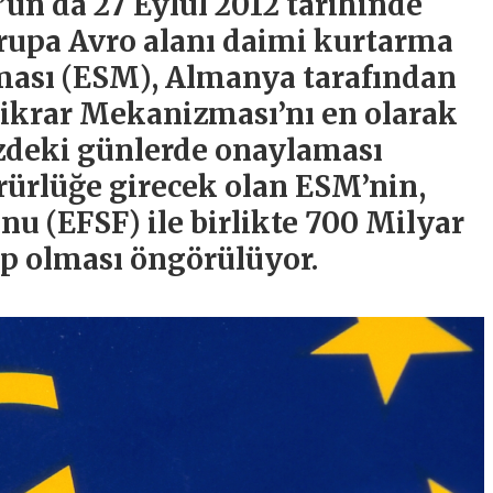
n da 27 Eylül 2012 tarihinde
rupa Avro alanı daimi kurtarma
ması (ESM), Almanya tarafından
stikrar Mekanizması’nı en olarak
zdeki günlerde onaylaması
rürlüğe girecek olan ESM’nin,
nu (EFSF) ile birlikte 700 Milyar
ip olması öngörülüyor.