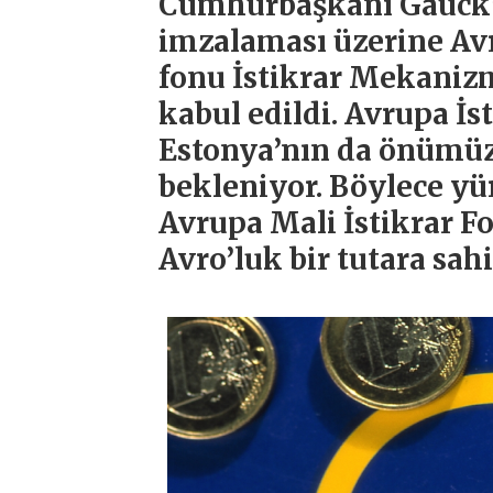
Cumhurbaşkanı Gauck’u
imzalaması üzerine Av
fonu İstikrar Mekaniz
kabul edildi. Avrupa İ
Estonya’nın da önümü
bekleniyor. Böylece yü
Avrupa Mali İstikrar Fo
Avro’luk bir tutara sah