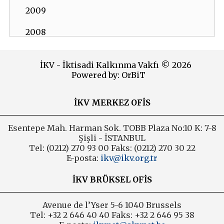
2009
2008
2007
İKV - İktisadi Kalkınma Vakfı © 2026
Powered by:
OrBiT
2006
İKV MERKEZ OFİS
Esentepe Mah. Harman Sok. TOBB Plaza No:10 K: 7-8
Şişli - İSTANBUL
Tel: (0212) 270 93 00 Faks: (0212) 270 30 22
E-posta:
ikv@ikv.org.tr
İKV BRÜKSEL OFİS
Avenue de l’Yser 5-6 1040 Brussels
Tel: +32 2 646 40 40 Faks: +32 2 646 95 38