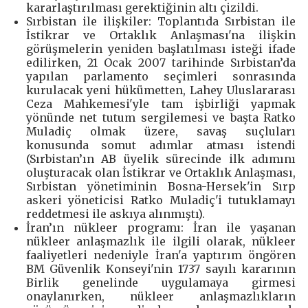
kararlaştırılması gerektiğinin altı çizildi.
Sırbistan ile ilişkiler: Toplantıda Sırbistan ile
İstikrar ve Ortaklık Anlaşması'na ilişkin
görüşmelerin yeniden başlatılması isteği ifade
edilirken, 21 Ocak 2007 tarihinde Sırbistan’da
yapılan parlamento seçimleri sonrasında
kurulacak yeni hükümetten, Lahey Uluslararası
Ceza Mahkemesi'yle tam işbirliği yapmak
yönünde net tutum sergilemesi ve başta Ratko
Muladiç olmak üzere, savaş suçluları
konusunda somut adımlar atması istendi
(Sırbistan’ın AB üyelik sürecinde ilk adımını
oluşturacak olan İstikrar ve Ortaklık Anlaşması,
Sırbistan yönetiminin Bosna-Hersek'in Sırp
askeri yöneticisi Ratko Muladiç'i tutuklamayı
reddetmesi ile askıya alınmıştı).
İran’ın nükleer programı: İran ile yaşanan
nükleer anlaşmazlık ile ilgili olarak, nükleer
faaliyetleri nedeniyle İran'a yaptırım öngören
BM Güvenlik Konseyi'nin 1737 sayılı kararının
Birlik genelinde uygulamaya girmesi
onaylanırken, nükleer anlaşmazlıkların