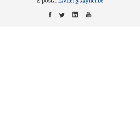
E-posta:
ikvnet@skynet.be