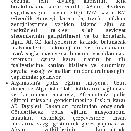
çözümü için diyalog kapısının açık
bırakılmasına karar verildi. AB'nin eksiksiz
uygulayacağını beyan ettiği 1737 sayılı BM
Güvenlik Konseyi kararında, İran'ın nükleer
zenginleştirme, yeniden işleme, ağır su
reaktörleri, nükleer silah sevkiyat
sistemlerinin geliştirilmesi ve bu konularla
ilgili AR-GE faaliyetlerine katkıda bulunacak
malzemelerin, teknolojinin ve finansmanın
İran'a sağlanması ve satılmasının yasaklanması
isteniyor. Ayrıca karar, İran'ın bu tür
faaliyetlerine katılan kişilere ve kurumlara
seyahat yasağı ve mallarının dondurulması gibi
yaptırımlar getiriyor.
Afganistan’a polis eğitim misyonu: Uzun
dönemde Afganistan’daki istikrarın sağlaması
ve korunması amacıyla, Afganistan’a polis
eğitimi misyonu gönderilmesine ilişkin karar
AB Dışişleri Bakanları tarafından onaylandı.
Gönderilecek polis eğitim misyonunun,
hukukun üstünlüğü çerçevesinde insan
haklarına saygı göstererek görev yapması ve
Afgan yetkililerinin kontrolünde